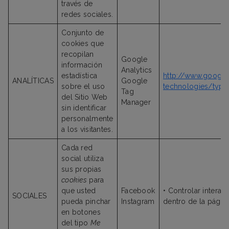
través de
redes sociales.
Conjunto de
cookies que
recopilan
Google
información
Analytics
estadística
http://www.google.
ANALÍTICAS
Google
sobre el uso
technologies/type
Tag
del Sitio Web
Manager
sin identificar
personalmente
a los visitantes.
Cada red
social utiliza
sus propias
cookies
para
que usted
Facebook
• Controlar interac
SOCIALES
pueda pinchar
Instagram
dentro de la págin
en botones
del tipo
Me