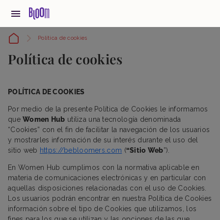
Política de cookies
Política de cookies
POLÍTICA DE COOKIES
Por medio de la presente Política de Cookies le informamos
que
Women Hub
utiliza una tecnología denominada
“Cookies” con el fin de facilitar la navegación de los usuarios
y mostrarles información de su interés durante el uso del
sitio web
https://bebloomers.com
(
“Sitio Web
”).
En Women Hub cumplimos con la normativa aplicable en
materia de comunicaciones electrónicas y en particular con
aquellas disposiciones relacionadas con el uso de Cookies.
Los usuarios podrán encontrar en nuestra Política de Cookies
información sobre el tipo de Cookies que utilizamos, los
fines para los que se utilizan y las opciones de las que