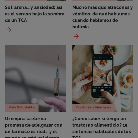
Sol, arena… y ansiedad: así
Mucho más que atracones y
es el verano bajo la sombra
vómitos: de qué hablamos
de un TCA
cuando hablamos de
bulimia
Vida Saludable
Trastornos Mentales
Ozempic: la eterna
¿Cómo saber si tengo un
promesa de adelgazar con
trastorno alimenticio? 15
un fármaco es real... y el
síntomas habituales de los
mundo se está volviendo
TCA