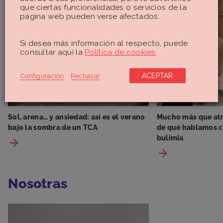
que ciertas funcionalidades o servicios de la
página web pueden verse afectados.
Si desea más información al respecto, puede
consultar aquí la
Política de cookies
.
Configuración
Rechazar
ACEPTAR
Trastornos Mentales
Trastornos Mentales
Sol, arena… y ansiedad: así es el verano
Mucho más que atr
bajo la sombra de un TCA
de qué hablamos 
bulimia
Nosotras