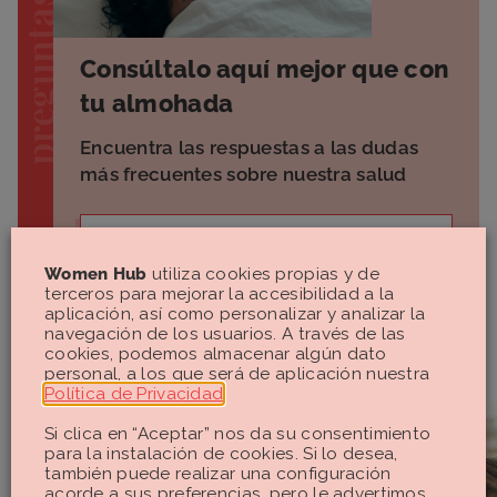
Consúltalo aquí mejor que con
tu almohada
Encuentra las respuestas a las dudas
más frecuentes sobre nuestra salud
VER PREGUNTAS
Women Hub
utiliza cookies propias y de
terceros para mejorar la accesibilidad a la
aplicación, así como personalizar y analizar la
navegación de los usuarios. A través de las
Tu Mente
cookies, podemos almacenar algún dato
personal, a los que será de aplicación nuestra
Política de Privacidad
.
Si clica en “Aceptar” nos da su consentimiento
para la instalación de cookies. Si lo desea,
también puede realizar una configuración
acorde a sus preferencias, pero le advertimos