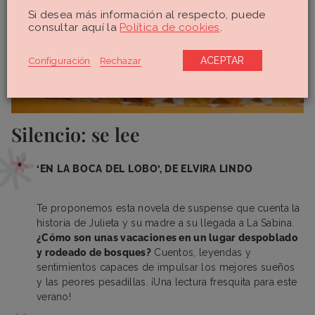
Si desea más información al respecto, puede
consultar aquí la
Política de cookies
.
Configuración
Rechazar
ACEPTAR
Silencio: se lee
‘EN LA BOCA DEL LOBO’, DE ELVIRA LINDO
Te proponemos esta novela de suspense que cuenta la
historia de Julieta y su madre a su llegada a La Sabina.
¿Cómo son unas vacaciones en un lugar despoblado
y rodeado de bosques?
Cuentos, leyendas y
sentimientos capaces de impulsar los mejores sueños
y las peores pesadillas. ¡Una lectura fresquita para este
verano!