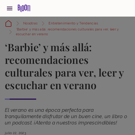
Nosotras
Entretenimiento y Tendencias
‘Barbie’ y más allá: recomendaciones culturales para ver, leer y
escuchar en verano
‘Barbie’ y más allá:
recomendaciones
culturales para ver, leer y
escuchar en verano
El verano es una época perfecta para
tranquilamente disfrutar de un buen cine, un libro o
un podcast. ¡Atenta a nuestros imprescindibles!
julio 22, 2023