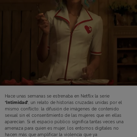
Hace unas semanas se estrenaba en Netflix la serie
‘Intimidad’
, un relato de historias cruzadas unidas por el
mismo conflicto: la difusión de imágenes de contenido
sexual sin el consentimiento de las mujeres que en ellas
aparecían. Si el espacio público significa tantas veces una
amenaza para quien es mujer, los entornos digitales no
hacen más que amplificar la violencia que ya