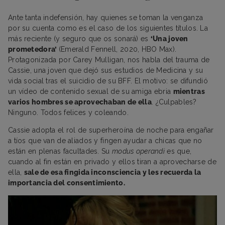
Ante tanta indefensión, hay quienes se toman la venganza
por su cuenta como es el caso de los siguientes títulos. La
más reciente (y seguro que os sonará) es
‘Una joven
prometedora’
(Emerald Fennell, 2020, HBO Max).
Protagonizada por Carey Mulligan, nos habla del trauma de
Cassie, una joven que dejó sus estudios de Medicina y su
vida social tras el suicidio de su BFF. El motivo: se difundió
un vídeo de contenido sexual de su amiga ebria
mientras
varios hombres se aprovechaban de ella
. ¿Culpables?
Ninguno. Todos felices y coleando.
Cassie adopta el rol de superheroína de noche para engañar
a tíos que van de aliados y fingen ayudar a chicas que no
están en plenas facultades. Su
modus operandi
es que,
cuando al fin están en privado y ellos tiran a aprovecharse de
ella,
sale de esa fingida inconsciencia y les recuerda la
importancia del consentimiento.