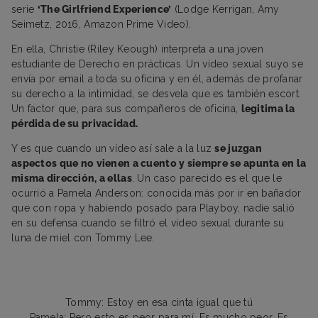
serie
‘The Girlfriend Experience’
(Lodge Kerrigan, Amy
Seimetz, 2016, Amazon Prime Video).
En ella, Christie (Riley Keough) interpreta a una joven
estudiante de Derecho en prácticas. Un vídeo sexual suyo se
envía por email a toda su oficina y en él, además de profanar
su derecho a la intimidad, se desvela que es también escort.
Un factor que, para sus compañeros de oficina,
legitima la
pérdida de su privacidad.
Y es que cuando un vídeo así sale a la luz
se juzgan
aspectos que no vienen a cuento y siempre se apunta en la
misma dirección, a ellas
. Un caso parecido es el que le
ocurrió a Pamela Anderson: conocida más por ir en bañador
que con ropa y habiendo posado para Playboy, nadie salió
en su defensa cuando se filtró el vídeo sexual durante su
luna de miel con Tommy Lee.
Tommy: Estoy en esa cinta igual que tú
Pamela: Pero esto es peor para mí. Es mucho peor. Es