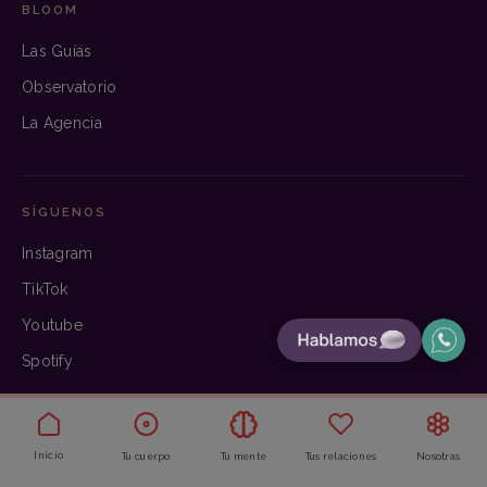
BLOOM
Las Guías
Observatorio
La Agencia
SÍGUENOS
Instagram
TikTok
Youtube
Spotify
© 2026 Bloom. Hecho con criterio.
Inicio
Tu cuerpo
Tu mente
Tus relaciones
Nosotras
Aviso legal
·
Privacidad
·
Cookies