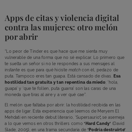
Apps de citas y violencia digital
contra las mujeres: otro melón
por abrir
“Lo peor de Tinder es que hace que me sienta muy
vulnerable de una forma que no sé explicar. Lo primero que
te suelta un señor si no le respondes a sus mensajes al
instante es que para qué hiciste
match
con él, pedazo de
puta. Tampoco eres tan guapa. Está cansado de divas.
Esa
hostilidad tan gratuita y tan repentina da miedo
; ‘hola,
guapa’ y ‘que te follen, puta guarra’ son las caras de una
moneda que tiras al aire y a ver qué cae”.
El melón que faltaba por abrir: la hostilidad recibida en las
apps de ligar. Esta experiencia que leemos de Meryem El
Mehdati en reciente debut literario, ‘Supersaurio
’,
se asemeja
a lo que vemos en otros thrillers como
‘Hard Candy’
(David
Slade, 2005), en una trama secundaria de
‘Podría destruirte’