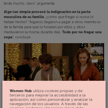
tarda mucho, claro”, argumenta.
Algo tan simple provocó la indignación en la parte
masculina de su familia
: ¿cómo que fregar si nunca lo
habían hecho? “Algunos llegaron a pagar a otros miembros
de la familia para que lo hicieran por ellos y otros
mantuvieron la misma durante días.
Todo por no fregar una
copa
”, concluye.
Women Hub
utiliza cookies propias y de
terceros para mejorar la accesibilidad a la
aplicación, así como personalizar y analizar la
navegación de los usuarios. A través de las