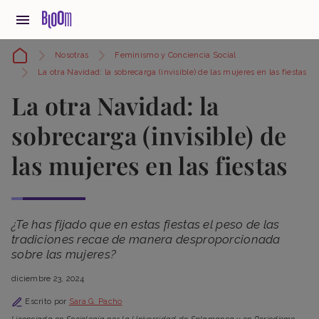
Nosotras
Feminismo y Conciencia Social
La otra Navidad: la sobrecarga (invisible) de las mujeres en las fiestas
La otra Navidad: la
sobrecarga (invisible) de
las mujeres en las fiestas
¿Te has fijado que en estas fiestas el peso de las
tradiciones recae de manera desproporcionada
sobre las mujeres?
diciembre 23, 2024
Escrito por
Sara G. Pacho