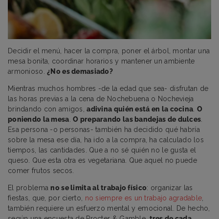
Decidir el menú, hacer la compra, poner el árbol, montar una
mesa bonita, coordinar horarios y mantener un ambiente
armonioso.
¿No es demasiado?
Mientras muchos hombres -de la edad que sea- disfrutan de
las horas previas a la cena de Nochebuena o Nochevieja
brindando con amigos,
adivina quién está en la cocina
.
O
poniendo la mesa
.
O preparando las bandejas de dulces
.
Esa persona -o personas- también ha decidido qué habría
sobre la mesa ese día, ha ido a la compra, ha calculado los
tiempos, las cantidades. Que a no sé quién no le gusta el
queso. Que esta otra es vegetariana. Que aquel no puede
comer frutos secos.
El problema
no se limita al trabajo físico
: organizar las
fiestas, que, por cierto,
no siempre es un trabajo agradable
,
también requiere un esfuerzo mental y emocional. De hecho,
según una encuesta de Procter & Gamble,
tres de cada