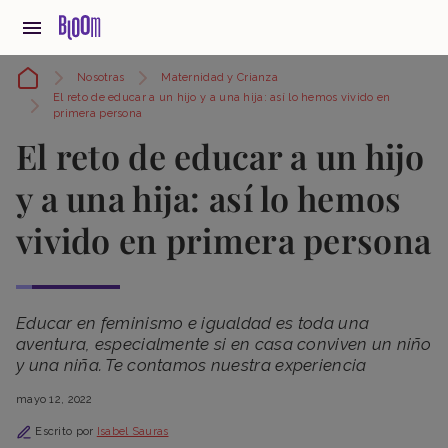
Nosotras
Maternidad y Crianza
El reto de educar a un hijo y a una hija: así lo hemos vivido en
primera persona
El reto de educar a un hijo
y a una hija: así lo hemos
vivido en primera persona
Educar en feminismo e igualdad es toda una
aventura, especialmente si en casa conviven un niño
y una niña. Te contamos nuestra experiencia
mayo 12, 2022
Escrito por
Isabel Sauras