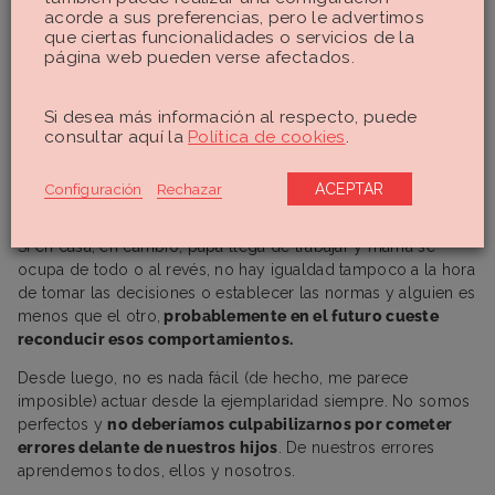
acorde a sus preferencias, pero le advertimos
que ciertas funcionalidades o servicios de la
página web pueden verse afectados.
Si desea más información al respecto, puede
consultar aquí la
Política de cookies
.
Configuración
Rechazar
ACEPTAR
Si en casa, en cambio, papá llega de trabajar y mamá se
ocupa de todo o al revés, no hay igualdad tampoco a la hora
de tomar las decisiones o establecer las normas y alguien es
menos que el otro,
probablemente en el futuro cueste
reconducir esos comportamientos.
Desde luego, no es nada fácil (de hecho, me parece
imposible) actuar desde la ejemplaridad siempre. No somos
perfectos y
no deberíamos culpabilizarnos por cometer
errores delante de nuestros hijos
. De nuestros errores
aprendemos todos, ellos y nosotros.