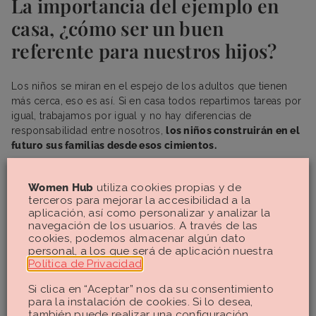
La importancia del ejemplo en
casa, ¿cómo ser un buen
referente para nuestros hijos?
Los niños se miran en el espejo de los adultos que tienen
más cerca, eso es así. Si en casa todos repartimos tareas por
igual, trabajamos por igual y no hay diferencias de
responsabilidad entre nosotros,
los niños construirán en el
futuro sus familias desde esos cimientos.
Women Hub
utiliza cookies propias y de
terceros para mejorar la accesibilidad a la
aplicación, así como personalizar y analizar la
navegación de los usuarios. A través de las
cookies, podemos almacenar algún dato
personal, a los que será de aplicación nuestra
Política de Privacidad
.
Si clica en “Aceptar” nos da su consentimiento
para la instalación de cookies. Si lo desea,
también puede realizar una configuración