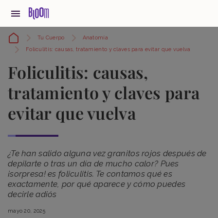
Tu Cuerpo
Anatomía
Foliculitis: causas, tratamiento y claves para evitar que vuelva
Foliculitis: causas,
tratamiento y claves para
evitar que vuelva
¿Te han salido alguna vez granitos rojos después de
depilarte o tras un día de mucho calor? Pues
¡sorpresa! es foliculitis. Te contamos qué es
exactamente, por qué aparece y cómo puedes
decirle adiós
mayo 20, 2025