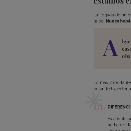
estamos en
La llegada de un b
nube.
Nunca habéi
A
lgu
cas
obs
Lo más important
entenderlo, enterr
DIFERENCI
Es absoluta
no habéis t
José aunque 