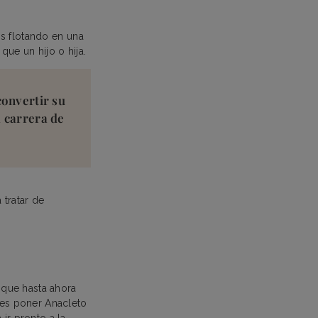
s flotando en una
que un hijo o hija.
convertir su
a carrera de
 tratar de
 que hasta ahora
res poner Anacleto
 ir pronto a la