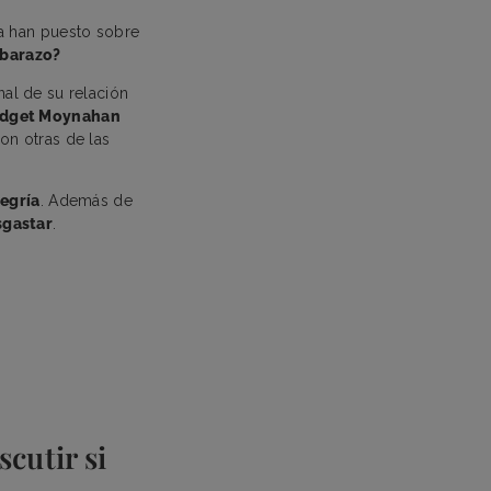
na han puesto sobre
mbarazo?
nal de su relación
idget Moynahan
son otras de las
legría
. Además de
sgastar
.
cutir si