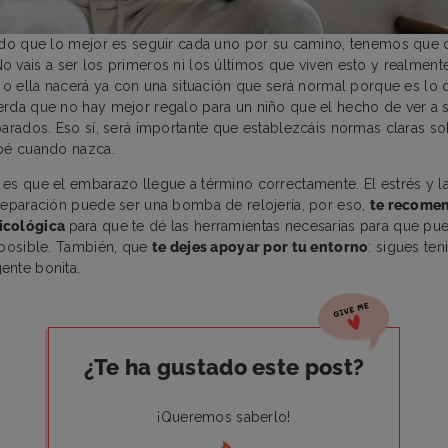
ido que lo mejor es seguir cada uno por su camino, tenemos que 
No vais a ser los primeros ni los últimos que viven esto y realmen
l o ella nacerá ya con una situación que será normal porque es lo 
rda que no hay mejor regalo para un niño que el hecho de ver a s
parados. Eso sí, será importante que establezcáis normas claras so
ebé cuando nazca.
es que el embarazo llegue a término correctamente. El estrés y l
separación puede ser una bomba de relojería, por eso,
te recome
icológica
para que te dé las herramientas necesarias para que pue
 posible. También, que
te dejes apoyar por tu entorno
: sigues ten
ente bonita.
¿Te ha gustado este post?
¡Queremos saberlo!