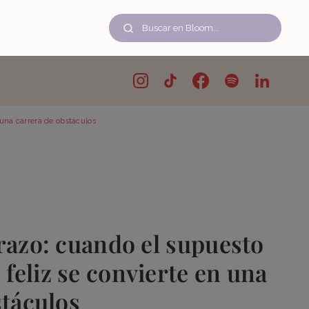
una carrera de obstáculos
razo: cuando el supuesto
eliz se convierte en una
stáculos