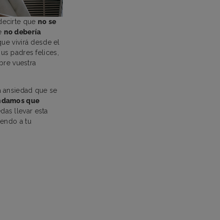
decirte que
no se
te
no debería
que vivirá desde el
us padres felices,
bre vuestra
a ansiedad que se
ndamos que
das llevar esta
iendo a tu