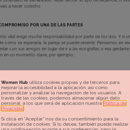
 vais a hacer colecho.
 COMPROMISO POR UNA DE LAS PARTES
to vital exige mucha responsabilidad por parte de los dos. Y si 
e como se esperaría, la pareja se puede resentir. Pensamos en e
edar con sus amigos en lugar de ir a las ecografías o esa gestant
ón en un momento clave, por ejemplo.
 HORMONAS
Women Hub
utiliza cookies propias y de terceros para
baja de las hormonas puede generar también momentos de conflicto
mejorar la accesibilidad a la aplicación, así como
ratar de respirar y tomar conciencia de lo que nos está pasando a
personalizar y analizar la navegación de los usuarios. A
s en una discusión será esencial.
través de las cookies, podemos almacenar algún dato
personal, a los que será de aplicación nuestra
Política de
Privacidad
.
ntar una ruptura estando embaraz
Si clica en “Aceptar” nos da su consentimiento para la
instalación de cookies. Si lo desea, también puede realizar
una configuración acorde a sus preferencias, pero le
ás tomando la decisión correcta? Este es el primer paso y lo que 