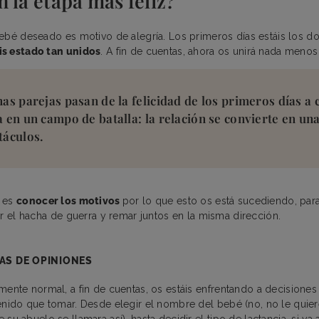
 la etapa más feliz?
ebé deseado es motivo de alegría. Los primeros días estáis los do
s estado tan unidos
. A fin de cuentas, ahora os unirá nada menos 
nas parejas pasan de la felicidad de los primeros días a 
a en un campo de batalla: la relación se convierte en un
táculos.
e es
conocer los motivos
por lo que esto os está sucediendo, para
ar el hacha de guerra y remar juntos en la misma dirección.
AS DE OPINIONES
mente normal, a fin de cuentas, os estáis enfrentando a decisiones
enido que tomar. Desde elegir el nombre del bebé (no, no le quie
su abuelo se llamara así), hasta decidir el tipo de lactancia, si va a