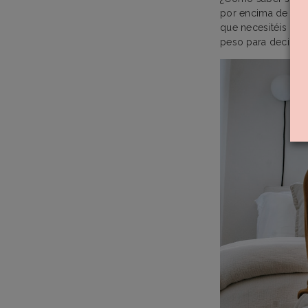
por encima de tod
que necesitéis par
peso para deciros