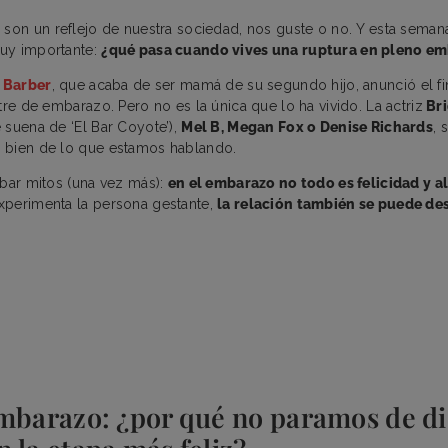
s
son un reflejo de nuestra sociedad, nos guste o no. Y esta sema
uy importante:
¿qué pasa cuando vives una ruptura en pleno e
 Barber
, que acaba de ser mamá de su segundo hijo, anunció el fi
tre de embarazo. Pero no es la única que lo ha vivido. La actriz
Br
 suena de ‘El Bar Coyote’),
Mel B, Megan Fox o Denise Richards
, 
 bien de lo que estamos hablando.
ibar mitos (una vez más):
en el embarazo no todo es felicidad y a
xperimenta la persona gestante,
la relación también se puede de
mbarazo: ¿por qué no paramos de dis