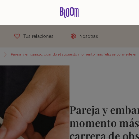
Tus relaciones
Nosotras
Pareja y embarazo: cuando el supuesto momento más feliz se convierte en 
Pareja y emba
momento más f
carrera de ob