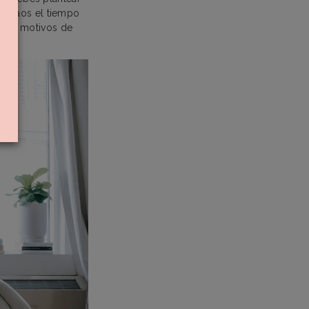
e
. Daos el tiempo
i hay motivos de