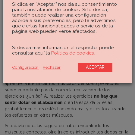
Si clica en “Aceptar” nos da su consentimiento
para la instalación de cookies. Si lo desea,
Si no lo consigues a la primera, tranquila. Es cuestión de
también puede realizar una configuración
tiempo y práctica.
acorde a sus preferencias, pero le advertimos
que ciertas funcionalidades o servicios de la
Respiración
página web pueden verse afectados.
Evita contener la respiración y mantén un ritmo normal.
Si desea más información al respecto, puede
Respira de manera natural,
no aguantes el aire
.
consultar aquí la
Política de cookies
.
Conocer bien la musculatura
Configuración
Rechazar
ACEPTAR
Como ya hemos afirmado,
conocer bien la musculatura
y
aprender a identificar los músculos del suelo pélvico es
súper importante para la correcta realización de los
ejercicios. ¿Un
tip
? Al realizar los ejercicios
no hay que
sentir dolor en el abdomen
o en la espalda. Si es así,
probablemente los estés haciendo mal y estés focalizando
los esfuerzos en otros músculos.
Si todavía no estás segura de haber encontrado los
músculos correctos, otro truco es introducir los dedos en la