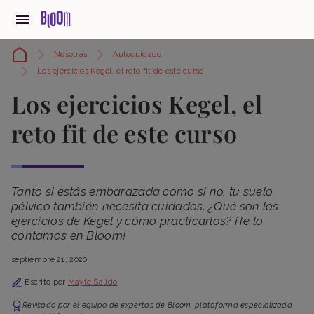
Nosotras
Autocuidado
Los ejercicios Kegel, el reto fit de este curso
Los ejercicios Kegel, el
reto fit de este curso
Tanto si estás embarazada como si no, tu suelo
pélvico también necesita cuidados. ¿Qué son los
ejercicios de Kegel y cómo practicarlos? ¡Te lo
contamos en Bloom!
septiembre 21, 2020
Escrito por
Mayte Salido
Revisado por el equipo de expertas de Bloom, plataforma especializada