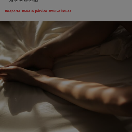
en salud femenina.
#deporte
#Suelo pélvico
#Vulva issues