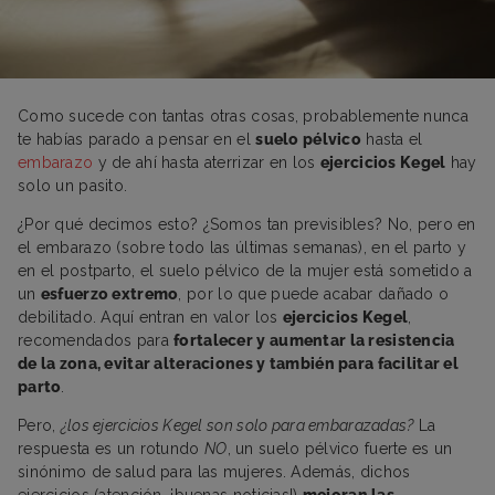
Como sucede con tantas otras cosas, probablemente nunca
te habías parado a pensar en el
suelo pélvico
hasta el
embarazo
y de ahí hasta aterrizar en los
ejercicios Kegel
hay
solo un pasito.
¿Por qué decimos esto? ¿Somos tan previsibles? No, pero en
el embarazo (sobre todo las últimas semanas), en el parto y
en el postparto, el suelo pélvico de la mujer está sometido a
un
esfuerzo extremo
, por lo que puede acabar dañado o
debilitado. Aquí entran en valor los
ejercicios Kegel
,
recomendados para
fortalecer y aumentar la resistencia
de la zona, evitar alteraciones y también para facilitar el
parto
.
Pero,
¿los ejercicios Kegel son solo para embarazadas?
La
respuesta es un rotundo
NO
, un suelo pélvico fuerte es un
sinónimo de salud para las mujeres. Además, dichos
ejercicios (atención, ¡buenas noticias!)
mejoran las