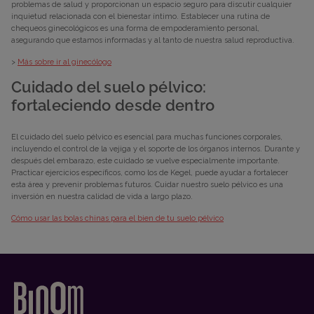
problemas de salud y proporcionan un espacio seguro para discutir cualquier
inquietud relacionada con el bienestar íntimo. Establecer una rutina de
chequeos ginecológicos es una forma de empoderamiento personal,
asegurando que estamos informadas y al tanto de nuestra salud reproductiva.
>
Más sobre ir al ginecólogo
Cuidado del suelo pélvico:
fortaleciendo desde dentro
El cuidado del suelo pélvico es esencial para muchas funciones corporales,
incluyendo el control de la vejiga y el soporte de los órganos internos. Durante y
después del embarazo, este cuidado se vuelve especialmente importante.
Practicar ejercicios específicos, como los de Kegel, puede ayudar a fortalecer
esta área y prevenir problemas futuros. Cuidar nuestro suelo pélvico es una
inversión en nuestra calidad de vida a largo plazo.
Cómo usar las bolas chinas para el bien de tu suelo pélvico