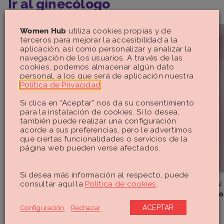
Ir al ginecólogo
Women Hub
utiliza cookies propias y de
terceros para mejorar la accesibilidad a la
aplicación, así como personalizar y analizar la
navegación de los usuarios. A través de las
cookies, podemos almacenar algún dato
personal, a los que será de aplicación nuestra
Política de Privacidad
.
Si clica en “Aceptar” nos da su consentimiento
para la instalación de cookies. Si lo desea,
también puede realizar una configuración
acorde a sus preferencias, pero le advertimos
que ciertas funcionalidades o servicios de la
página web pueden verse afectados.
La Regla
Enfermedades
Si desea más información al respecto, puede
¿Es adecuado el Antalgin para el dolor
Síndrome de ASIA: 
consultar aquí la
Política de cookies
.
de regla?
síntomas y todo lo
sobre él
Configuración
Rechazar
ACEPTAR