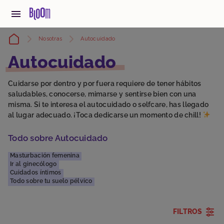
Nosotras
Autocuidado
Autocuidado
Cuidarse por dentro y por fuera requiere de tener hábitos
saludables, conocerse, mimarse y sentirse bien con una
misma. Si te interesa el autocuidado o selfcare, has llegado
al lugar adecuado. ¡Toca dedicarse un momento de chill!
Todo sobre Autocuidado
Masturbación femenina
Ir al ginecólogo
Cuidados íntimos
Todo sobre tu suelo pélvico
FILTROS