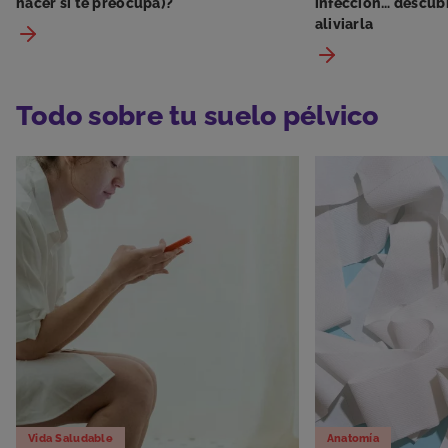
hacer si te preocupa)?
infección… descub
aliviarla
Todo sobre tu suelo pélvico
Vida Saludable
Anatomía