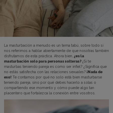
La masturbación a menudo es un tema tabú, sobre todo si
nos referimos a hablar abiertamente de que nosotras también
disfrutamos de esta práctica. Ahora bien,
¿es la
masturbación solo para personas solteras?
¿Si te
masturbas teniendo pareja es como ser infiel? ¿Significa que
no estás satisfecha con las relaciones sexuales?
¡Nada de
eso!
Te contamos por qué no solo está bien masturbarse
teniendo pareja, sino por qué debes hacerlo a solas o
compartiendo ese momento y cómo puede algo tan
placentero que fortalezca la conexión entre vosotros.