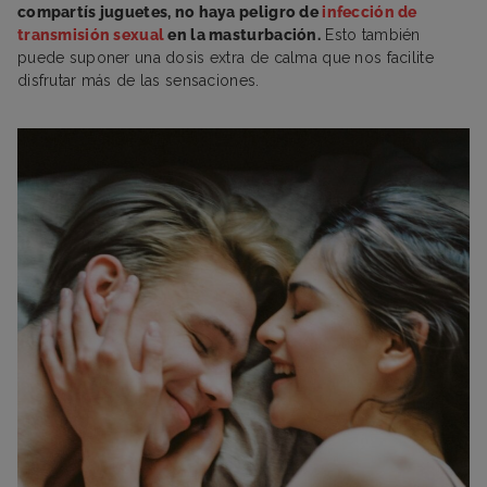
compartís juguetes, no haya peligro de
infección de
transmisión sexual
en la masturbación.
Esto también
puede suponer una dosis extra de calma que nos facilite
disfrutar más de las sensaciones.