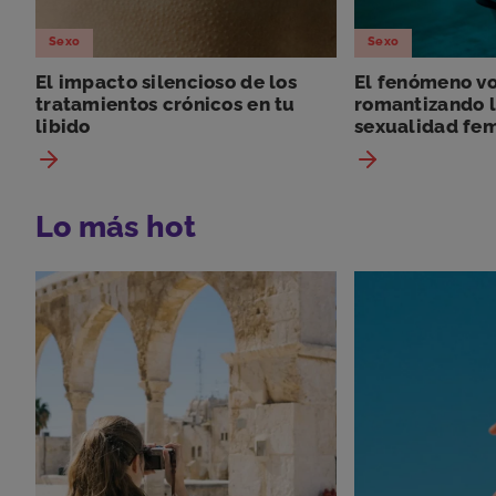
Sexo
Sexo
El impacto silencioso de los
El fenómeno vo
tratamientos crónicos en tu
romantizando l
libido
sexualidad fe
Lo más hot