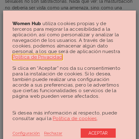
sexuales no son satisfactorias. Nada que ver: la masturbación
no debería ser vista como una amenaza, sino como una
forma de satisfacer las necesidades sexuales individuales, tan
lícita en la soltería como cuando tienes una relación.
Women Hub
utiliza cookies propias y de
terceros para mejorar la accesibilidad a la
aplicación, así como personalizar y analizar la
navegación de los usuarios. A través de las
cookies, podemos almacenar algún dato
personal, a los que será de aplicación nuestra
Política de Privacidad
.
Si quieres que esto no se convierta
en una «weird situation», puedes
Si clica en “Aceptar” nos da su consentimiento
para la instalación de cookies. Si lo desea,
abordar el tema de manera
también puede realizar una configuración
natural, abierta. Recuerda que la
acorde a sus preferencias, pero le advertimos
comunicación es esencial en
que ciertas funcionalidades o servicios de la
cualquier relación.
página web pueden verse afectados.
Si desea más información al respecto, puede
consultar aquí la
Política de cookies
.
Configuración
Rechazar
ACEPTAR
La masturbación de tu pareja no significa que él o ella no