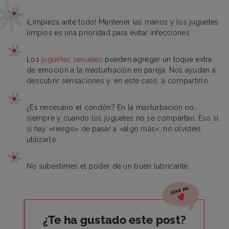
¡Limpieza ante todo! Mantener las manos y los juguetes
limpios es una prioridad para evitar infecciones.
Los
juguetes sexuales
pueden agregar un toque extra
de emoción a la masturbación en pareja. Nos ayudan a
descubrir sensaciones y, en este caso, a compartirlo.
¿Es necesario el condón? En la masturbación no…
siempre y cuando los juguetes no se compartan. Eso sí,
si hay «riesgo» de pasar a «algo más», no olvidéis
utilizarlo.
No subestimes el poder de un buen lubricante.
¿Te ha gustado este post?