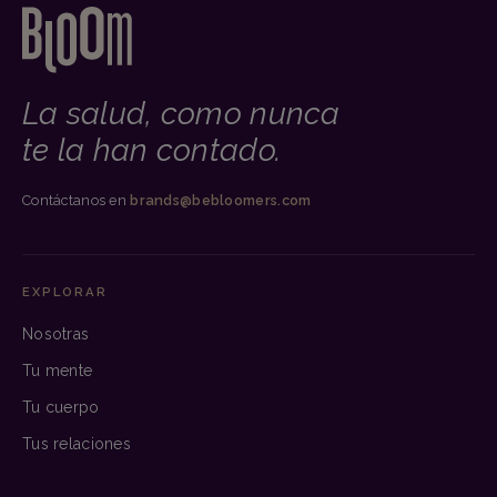
La salud, como nunca
te la han contado.
Contáctanos en
brands@bebloomers.com
EXPLORAR
Nosotras
Tu mente
Tu cuerpo
Tus relaciones