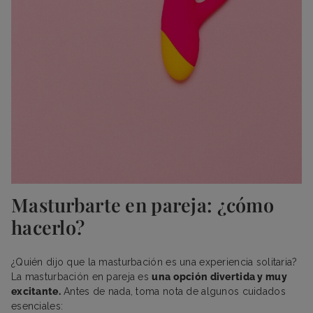
Masturbarte en pareja: ¿cómo
hacerlo?
¿Quién dijo que la masturbación es una experiencia solitaria?
La masturbación en pareja es
una opción divertida y muy
excitante.
Antes de nada, toma nota de algunos cuidados
esenciales: