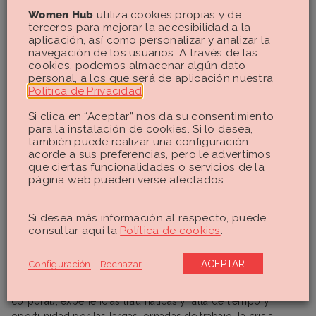
atrás.
Women Hub
utiliza cookies propias y de
terceros para mejorar la accesibilidad a la
aplicación, así como personalizar y analizar la
navegación de los usuarios. A través de las
cookies, podemos almacenar algún dato
personal, a los que será de aplicación nuestra
Política de Privacidad
.
Cuando el celibato no es
Si clica en “Aceptar” nos da su consentimiento
elección: soledad, contexto y
para la instalación de cookies. Si lo desea,
azar
también puede realizar una configuración
acorde a sus preferencias, pero le advertimos
que ciertas funcionalidades o servicios de la
página web pueden verse afectados.
No obstante, no podemos obviar un porcentaje de jóvenes
que no toman esta decisión como una forma de autocuidado
o rebeldía,
sino como una reacción
. No todo celibato es
Si desea más información al respecto, puede
reivindicado. En muchos casos, la ausencia de relaciones es
consultar aquí la
Política de cookies
.
producto de
circunstancias poco deseadas
que tienen que
ver con la
soledad estructural
(digitalización de las
Configuración
Rechazar
ACEPTAR
relaciones,
dificultad para socializar cara a cara
), barreras que
tienen que ver con la
autoestima
(como inseguridad
corporal), experiencias traumáticas y falta de tiempo y