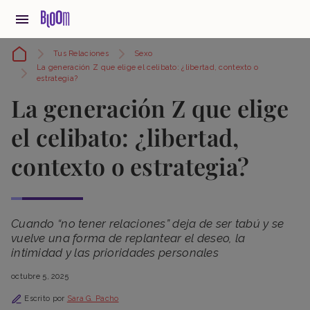
Tus Relaciones
Sexo
La generación Z que elige el celibato: ¿libertad, contexto o
estrategia?
La generación Z que elige
el celibato: ¿libertad,
contexto o estrategia?
Cuando “no tener relaciones” deja de ser tabú y se
vuelve una forma de replantear el deseo, la
intimidad y las prioridades personales
octubre 5, 2025
Escrito por
Sara G. Pacho