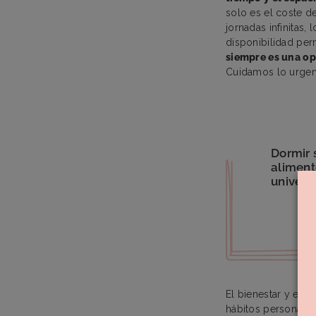
solo es el coste d
jornadas infinitas, 
disponibilidad pe
siempre es una op
Cuidamos lo urgent
Dormir 
aliment
universa
El bienestar y el
hábitos personales