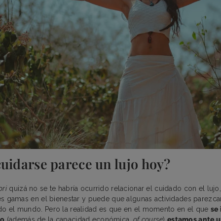
cuidarse parece un lujo hoy?
ori
quizá no se te habría ocurrido relacionar el cuidado con el lujo
ntes gamas en el bienestar y puede que algunas actividades parezcan
odo el mundo. Pero la realidad es que en el momento en el que
se 
io
(además de la capacidad económica,
of course
)
estamos ante u