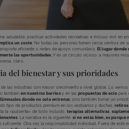
a saludable, practicar actividades recreativas e incluso vivir en 
implica un coste
. No todas las personas tienen cerca centros de s
ransporte eficiente o redes de apoyo comunitario.
El lugar donde s
emente las oportunidades.
Y es un círculo vicioso: a mayores rec
nversa, claro.
ia del bienestar y sus prioridades
de las industrias con mayor crecimiento a nivel global. Lo vemos 
ero también
en nuestros barrios
y en las
propuestas de ocio
para 
Gimnasios donde no solo entrenar,
sino también tomar un
smoot
todo tipo de productos
premium
en los vestuarios y duchas,
retiro
lta la «pulserita» de todo incluido,
terapias alternativas
,
supleme
ionantes
. La narrativa es la siguiente:
si no estás bien, es porque 
 suficiente. Otra vez la responsabilidad individual. Fuera de este