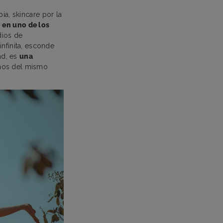
ia, skincare por la
 en uno de los
dios de
infinita, esconde
ad, es
una
imos del mismo