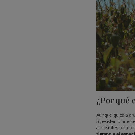
¿Por qué 
Aunque quizá
a pri
Sí, existen difere
accesibles para t
tiempo y el espac