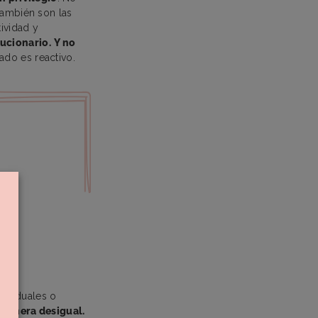
También son las
tividad y
lucionario.
Y no
ado es reactivo.
dividuales o
 manera desigual.