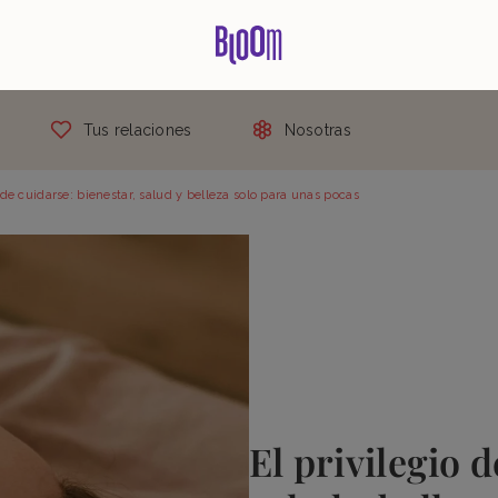
Tus relaciones
Nosotras
o de cuidarse: bienestar, salud y belleza solo para unas pocas
El privilegio 