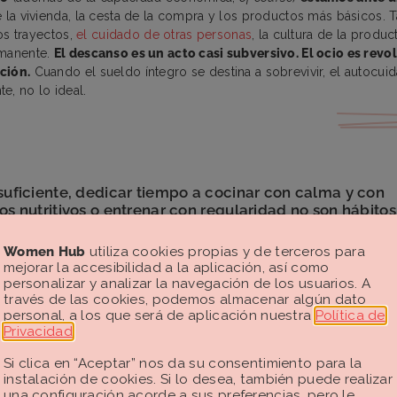
e la vivienda, la cesta de la compra y los productos más básicos. 
los trayectos,
el cuidado de otras personas
, la cultura de la produc
rmanente.
El descanso es un acto casi subversivo. El ocio es revo
ción.
Cuando el sueldo íntegro se destina a sobrevivir, el autocuid
e, no lo ideal.
suficiente, dedicar tiempo a cocinar con calma y con
os nutritivos o entrenar con regularidad no son hábitos
les, son privilegios.
Women Hub
utiliza cookies propias y de terceros para
mejorar la accesibilidad a la aplicación, así como
personalizar y analizar la navegación de los usuarios. A
través de las cookies, podemos almacenar algún dato
personal, a los que será de aplicación nuestra
Política de
Privacidad
.
Si clica en “Aceptar” nos da su consentimiento para la
 autocuidado no pueden entenderse únicamente como decisiones in
instalación de cookies. Si lo desea, también puede realizar
. En primer lugar, porque
el tiempo es un recurso distribuido de
una configuración acorde a sus preferencias, pero le