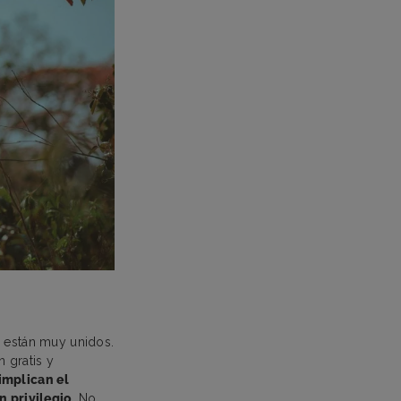
, están muy unidos.
 gratis y
implican el
n privilegio
. No