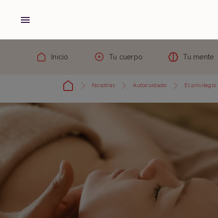
Inicio
Tu cuerpo
Tu mente
Nosotras
Autocuidado
El privilegi