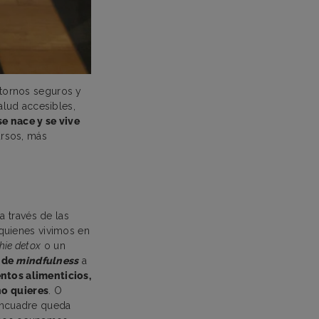
entornos seguros y
alud accesibles,
e nace y se vive
ursos, más
a través de las
quienes vivimos en
hie detox
o un
s de
mindfulness
a
ntos alimenticios,
no quieres
. O
 encuadre queda