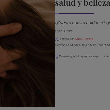
salud y belle
¿Cuánto cuesta cuidarse? ¿E
enero 4, 2026
Escrito por
Sara G. Pacho
Licenciada en Sociología por la Universid
Revisado por el equipo de expertas de