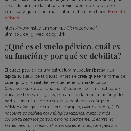
sacar del armario la salud femenina con todo lo que eso
conlleva y que es, además, autora del exitoso libro “
Mi suelo
pélvico
”.
https://www.instagram.com/p/CRI5wzoge55/?
utm_source=ig_web_copy_link
¿Qué es el suelo pélvico, cuál es
su función y por qué se debilita?
El suelo pélvico es una estructura muscular fibrosa que
tapiza el suelo de la pelvis. Antes se creía que tenía forma de
cuenquito y la realidad es que tiene forma de carpa.
Comunica nuestro interior con el exterior:
facilita la salida de
orina, de heces, de gases, es canal de la menstruación y del
parto, tiene una función sexual y contiene los órganos
pélvicos (vejiga, uretra, útero, trompas, ovarios, recto,…).
En
nosotras se debilita por múltiples razones, quizá la más
conocida sean los partos, pero no solamente. El estrés, el
estreñimiento crónico, la tos persistente, manipular pesos o