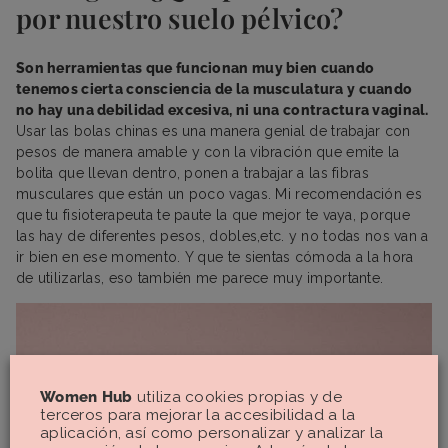
por nuestro suelo pélvico?
Son herramientas que funcionan muy bien cuando
tenemos cierta consciencia de la musculatura y cuando
no hay una debilidad excesiva, ni una contractura vaginal.
Usar las bolas chinas es una manera genial de trabajar con
pesos de manera amable y con la vibración que emite la
bolita que llevan dentro, ponen a trabajar a las fibras
musculares que están un poco vagas. Mi recomendación es
que tu fisioterapeuta te paute la que mejor te vaya, porque
las hay de diferentes pesos, dobles,etc. y no todas nos van a
ir bien en ese momento. Y que te sientas cómoda a la hora
de utilizarlas, eso también me parece muy importante.
Women Hub
utiliza cookies propias y de
terceros para mejorar la accesibilidad a la
aplicación, así como personalizar y analizar la