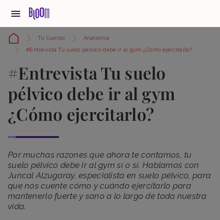
Tu Cuerpo
Anatomía
#Entrevista Tu suelo pélvico debe ir al gym ¿Cómo ejercitarlo?
#Entrevista Tu suelo
pélvico debe ir al gym
¿Cómo ejercitarlo?
Por muchas razones que ahora te contamos, tu
suelo pélvico debe ir al gym sí o sí. Hablamos con
Juncal Alzugaray, especialista en suelo pélvico, para
que nos cuente cómo y cuándo ejercitarlo para
mantenerlo fuerte y sano a lo largo de toda nuestra
vida.