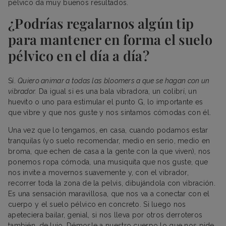
pélvico da muy buenos resultados.
¿Podrías regalarnos algún tip
para mantener en forma el suelo
pélvico en el día a día?
Sí.
Quiero animar a todas las bloomers a que se hagan con un
vibrador.
Da igual si es una bala vibradora, un colibrí, un
huevito o uno para estimular el punto G, lo importante es
que vibre y que nos guste y nos sintamos cómodas con él.
Una vez que lo tengamos, en casa, cuando podamos estar
tranquilas (yo suelo recomendar, medio en serio, medio en
broma, que echen de casa a la gente con la que viven), nos
ponemos ropa cómoda, una musiquita que nos guste, que
nos invite a movernos suavemente y, con el vibrador,
recorrer toda la zona de la pelvis, dibujándola con vibración.
Es una sensación maravillosa, que nos va a conectar con el
cuerpo y el suelo pélvico en concreto. Si luego nos
apeteciera bailar, genial, si nos lleva por otros derroteros
también, de lujo. Démosle a nuestro cuerpo lo que nos pide.