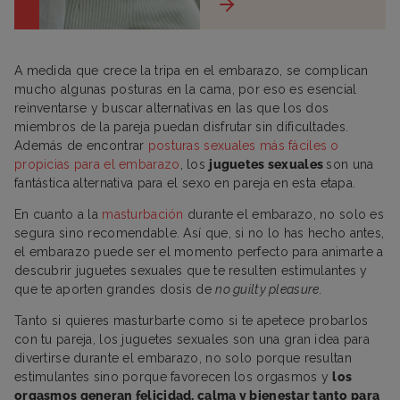
A medida que crece la tripa en el embarazo, se complican
mucho algunas posturas en la cama, por eso es esencial
reinventarse y buscar alternativas en las que los dos
miembros de la pareja puedan disfrutar sin dificultades.
Además de encontrar
posturas sexuales más fáciles o
propicias para el embarazo
, los
juguetes sexuales
son una
fantástica alternativa para el sexo en pareja en esta etapa.
En cuanto a la
masturbación
durante el embarazo, no solo es
segura sino recomendable. Así que, si no lo has hecho antes,
el embarazo puede ser el momento perfecto para animarte a
descubrir juguetes sexuales que te resulten estimulantes y
que te aporten grandes dosis de
no guilty pleasure
.
Tanto si quieres masturbarte como si te apetece probarlos
con tu pareja, los juguetes sexuales son una gran idea para
divertirse durante el embarazo, no solo porque resultan
estimulantes sino porque favorecen los orgasmos y
los
orgasmos generan felicidad, calma y bienestar tanto para