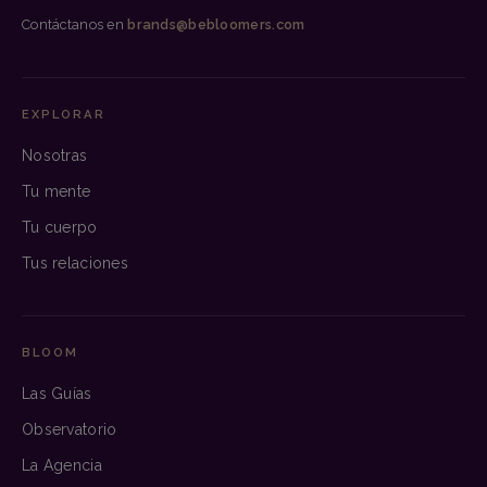
Contáctanos en
brands@bebloomers.com
EXPLORAR
Nosotras
Tu mente
Tu cuerpo
Tus relaciones
BLOOM
Las Guías
Observatorio
La Agencia