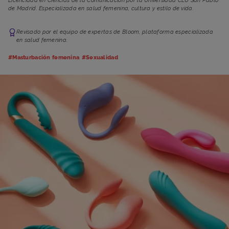
Licenciada en Ciencias de la Comunicación por la Universidad CEU San Pablo
de Madrid. Especializada en salud femenina, cultura y estilo de vida.
Revisado por el equipo de expertas de Bloom, plataforma especializada
en salud femenina.
#Masturbación femenina
#Sexualidad