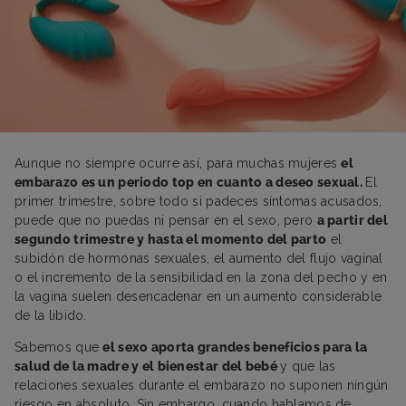
Aunque no siempre ocurre así, para muchas mujeres
el
embarazo es un periodo top en cuanto a deseo sexual.
El
primer trimestre, sobre todo si padeces síntomas acusados,
puede que no puedas ni pensar en el sexo, pero
a partir del
segundo trimestre y hasta el momento del parto
el
subidón de hormonas sexuales, el aumento del flujo vaginal
o el incremento de la sensibilidad en la zona del pecho y en
la vagina suelen desencadenar en un aumento considerable
de la libido.
Sabemos que
el sexo aporta grandes beneficios para la
salud de la madre y el bienestar del bebé
y que las
relaciones sexuales durante el embarazo no suponen ningún
riesgo en absoluto. Sin embargo, cuando hablamos de