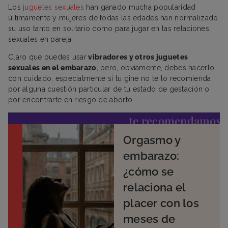
Los
juguetes sexuales
han ganado mucha popularidad
últimamente y mujeres de todas las edades han normalizado
su uso tanto en solitario como para jugar en las relaciones
sexuales en pareja.
Claro que puedes usar
vibradores y otros juguetes
sexuales en el embarazo
, pero, obviamente, debes hacerlo
con cuidado, especialmente si tu gine no te lo recomienda
por alguna cuestión particular de tu estado de gestación o
por encontrarte en riesgo de aborto.
te recomendamos
Orgasmo y
embarazo:
¿cómo se
relaciona el
placer con los
meses de