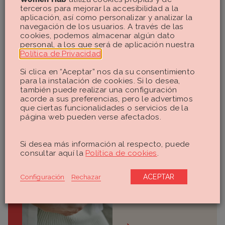
terceros para mejorar la accesibilidad a la
Aunque hay mujeres a las que no les apetece nada tener
aplicación, así como personalizar y analizar la
relaciones sexuales en el embarazo, la mayoría de nosotras
navegación de los usuarios. A través de las
cookies, podemos almacenar algún dato
vivimos, sobre todo el
segundo
y el
tercer trimestre
, un
personal, a los que será de aplicación nuestra
subidón de libido importante gracias al movimiento
Política de Privacidad
.
hormonal que sufre nuestro organismo cuando estamos
gestando.
Si clica en “Aceptar” nos da su consentimiento
para la instalación de cookies. Si lo desea,
te recomendamos
también puede realizar una configuración
acorde a sus preferencias, pero le advertimos
Las mejores
que ciertas funcionalidades o servicios de la
página web pueden verse afectados.
posturas
sexuales
Si desea más información al respecto, puede
durante el
consultar aquí la
Política de cookies
.
embarazo, ¿te
Configuración
Rechazar
ACEPTAR
animas?