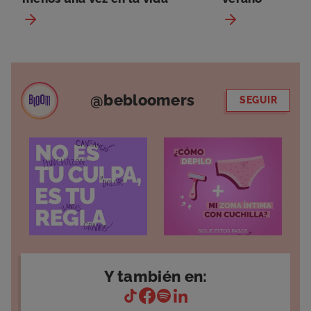
@bebloomers
SEGUIR
Y también en: