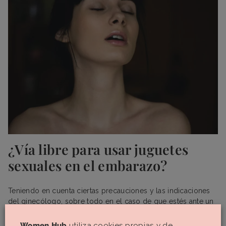
¿Vía libre para usar juguetes
sexuales en el embarazo?
Teniendo en cuenta ciertas precauciones y las indicaciones
del ginecólogo, sobre todo en el caso de que estés ante un
embarazo de riesgo
, hay vía libre para usar juguetes
sexuales en el embarazo.
Women Hub
utiliza cookies propias y de