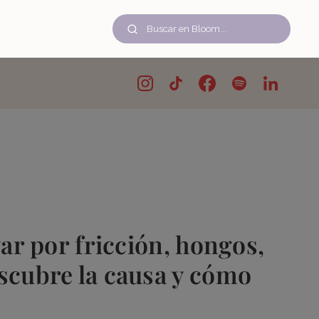
var por fricción, hongos,
scubre la causa y cómo