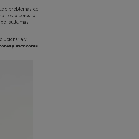
nudo problemas de
ho, los picores, el
 consulta más
olucionarla y
cores y escozores