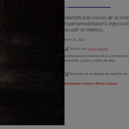
Identifica la causa de la irri
hipersensibilidad o infecci
acudir al médico.
abril 15, 2024
Escrito por
Isabel Sauras
Licenciada en Ciencias de la Comunicació
femenina, cultura y estilo de vida.
Revisado por el equipo de expertas de
#cuidados íntimos
#Vulva issues