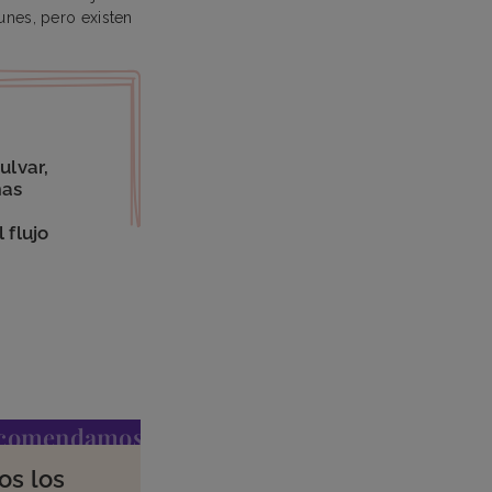
nes, pero existen
ulvar,
mas
 flujo
ecomendamos
os los