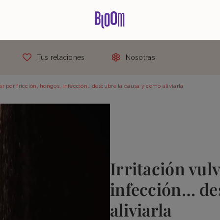
Tus relaciones
Nosotras
var por fricción, hongos, infección… descubre la causa y cómo aliviarla
Irritación vul
infección… de
aliviarla