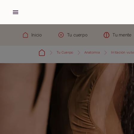
Inicio
Tu cuerpo
Tu mente
Tu Cuerpo
Anatomía
Irritación vul