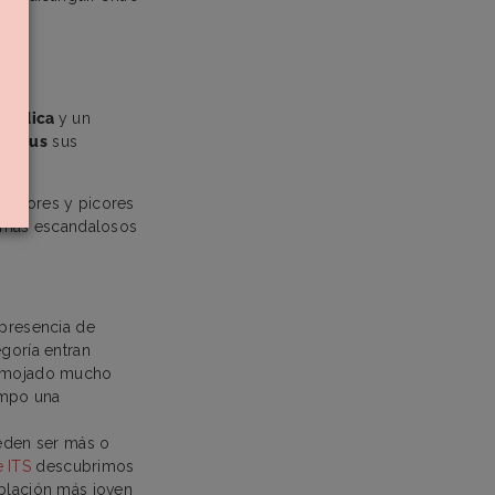
 médica
y un
o virus
sus
, ardores y picores
 más escandalosos
 presencia de
egoría entran
r mojado mucho
empo una
ueden ser más o
 ITS
descubrimos
blación más joven