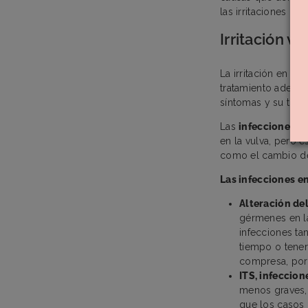
las irritaciones qu
Irritación vu
La irritación en lo
tratamiento adecu
síntomas y su trata
Las
infecciones en
en la vulva, pero
como el cambio de 
Las infecciones e
Alteración del
gérmenes en 
infecciones ta
tiempo o tener
compresa, por 
ITS, infeccion
menos graves,
que los casos 