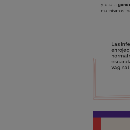
y que la
gonor
muchísimas má
Las inf
enrojec
normal
escanda
vaginal