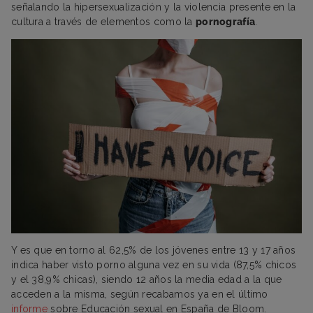
señalando la hipersexualización y la violencia presente en la
cultura a través de elementos como la
pornografía
.
Y es que en torno al 62,5% de los jóvenes entre 13 y 17 años
indica haber visto porno alguna vez en su vida (87,5% chicos
y el 38,9% chicas), siendo 12 años la media edad a la que
acceden a la misma, según recabamos ya en el último
informe
sobre Educación sexual en España de Bloom.