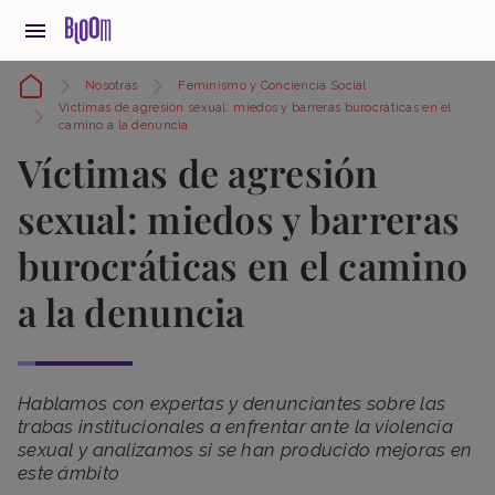
Nosotras
Feminismo y Conciencia Social
Víctimas de agresión sexual: miedos y barreras burocráticas en el
camino a la denuncia
Víctimas de agresión
sexual: miedos y barreras
burocráticas en el camino
a la denuncia
Hablamos con expertas y denunciantes sobre las
trabas institucionales a enfrentar ante la violencia
sexual y analizamos si se han producido mejoras en
este ámbito