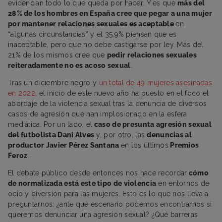
evidencian todo lo que queda por hacer. Y es que
más del
28% de los hombres en España cree que pegar a una mujer
por mantener relaciones sexuales es aceptable
en
“algunas circunstancias” y el 35,9% piensan que es
inaceptable, pero que no debe castigarse por ley. Más del
21% de los mismos cree que
pedir relaciones sexuales
reiteradamente no es acoso sexual
.
Tras un diciembre negro y
un total de 49 mujeres asesinadas
en 2022
, el inicio de este nuevo año ha puesto en el foco el
abordaje de la violencia sexual tras la denuncia de diversos
casos de agresión que han implosionado en la esfera
mediática. Por un lado, el
caso de presunta agresión sexual
del futbolista Dani Alves
y, por otro, las
denuncias al
productor Javier Pérez Santana
en los últimos
Premios
Feroz
.
El debate público desde entonces nos hace recordar
cómo
de normalizada está este tipo de violencia
en entornos de
ocio y diversión para las mujeres. Esto es lo que nos lleva a
preguntarnos: ¿ante qué escenario podemos encontrarnos si
queremos denunciar una agresión sexual? ¿Qué barreras