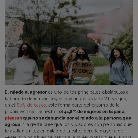
El
miedo al agresor
es uno de los principales obstáculos a
la hora de denunciar, según indican desde la CIMT, ya que,
en el
80% de casos
, este forma parte del entorno de la
propia víctima. De hecho,
el 41,8% de mujeres en España
piensan
que no se denuncia por el miedo a la persona que
agrede
. “La gente cree que los violadores son personas que
te asaltan sin luz en mitad de la calle, pero la mayoría de
veces son hombres cercanos a la mujer, por lo que a la hora