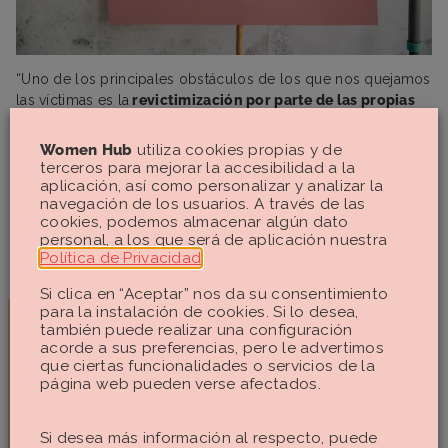
“Uno de los principales obstáculos de los que nos quejamos
las víctimas es la
revictimización por parte de las propias
instituciones
. Es cierto que hay unidades especializadas en
el tema de abuso y violación y que tienen formación en
Women Hub
utiliza cookies propias y de
perspectiva de género, pero no es así en todas las unidades
terceros para mejorar la accesibilidad a la
policiales y comisarías. Existe también un sector que, si
aplicación, así como personalizar y analizar la
navegación de los usuarios. A través de las
acudes como víctima de sumisión química, borracha o
cookies, podemos almacenar algún dato
drogada a denunciar, te puede mandar a casa diciéndote que
personal, a los que será de aplicación nuestra
vayas a dormir la mona y que si no sabes beber, no bebas”,
Política de Privacidad
.
cuenta Marta.
Si clica en “Aceptar” nos da su consentimiento
para la instalación de cookies. Si lo desea,
también puede realizar una configuración
“Hay una gran falta de apoyo a las
acorde a sus preferencias, pero le advertimos
denunciantes, los procesos son muy
que ciertas funcionalidades o servicios de la
largos y retorcidos, existe mucho
página web pueden verse afectados.
cuestionamiento y se sienten solas.
Muchos profesionales y cuerpos
policiales tampoco están suficientemente
Si desea más información al respecto, puede