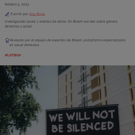
febrero 5, 2023
Escrito por
Ana Rojas
Investigación social y análisis de datos. En Bloom escribe sobre género,
derechos y salud.
Revisado por el equipo de expertas de Bloom, plataforma especializada
en salud femenina.
#LGTBIQ+