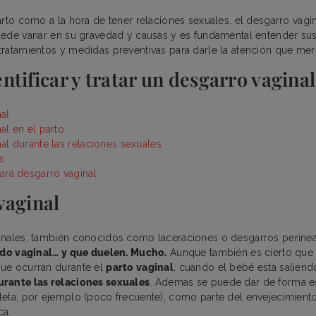
arto como a la hora de tener relaciones sexuales, el desgarro vagi
ede variar en su gravedad y causas y es fundamental entender sus
ratamientos y medidas preventivas para darle la atención que me
tificar y tratar un desgarro vagina
al
al en el parto
al durante las relaciones sexuales
s
ara desgarro vaginal
vaginal
inales, también conocidos como laceraciones o desgarros perinea
jido vaginal… y que duelen. Mucho.
Aunque también es cierto que
ue ocurran durante el
parto vaginal
, cuando el bebé está saliend
urante las relaciones sexuales
. Además se puede dar de forma 
eta, por ejemplo (poco frecuente), como parte del envejecimient
ica.