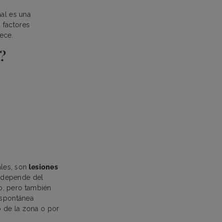
nal es una
 factores
rece.
l?
les, son
lesiones
 depende del
o, pero también
espontánea
o de la zona o por