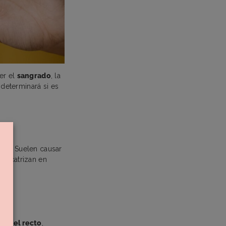
er el
sangrado
, la
 determinará si es
neal. Suelen causar
, cicatrizan en
a y el recto
,