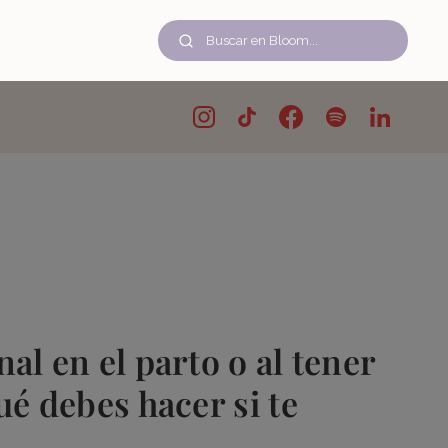
al en el parto o al tener
ué debes hacer si te