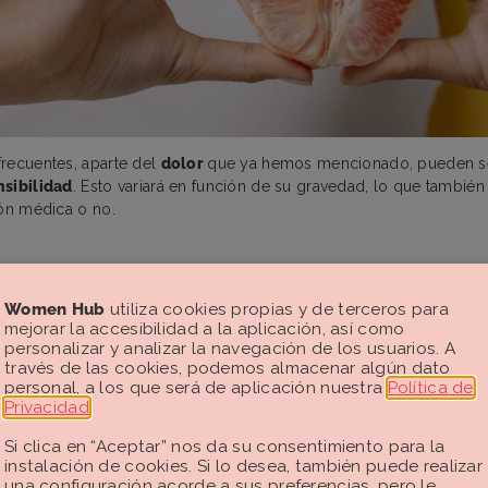
recuentes, aparte del
dolor
que ya hemos mencionado, pueden s
nsibilidad
. Esto variará en función de su gravedad, lo que también
ión médica o no.
S DE PRIMER GRADO
Women Hub
utiliza cookies propias y de terceros para
ciales
y afectan solo la capa más externa de la piel vaginal o peri
mejorar la accesibilidad a la aplicación, así como
zor al orinar y, en algunos casos, requieren sutura. Por lo general
personalizar y analizar la navegación de los usuarios. A
través de las cookies, podemos almacenar algún dato
nas.
personal, a los que será de aplicación nuestra
Política de
Privacidad
.
OS DE SEGUNDO GRADO
Si clica en “Aceptar” nos da su consentimiento para la
instalación de cookies. Si lo desea, también puede realizar
las capas musculares más profundas y los
músculos entre la vagin
una configuración acorde a sus preferencias, pero le