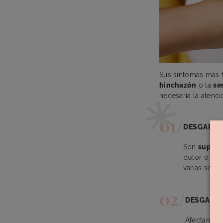
Sus síntomas más f
hinchazón
o la
se
necesaria la atenc
DESGARRO
Son
superfi
dolor o esco
varias sema
DESGARR
Afectan a 