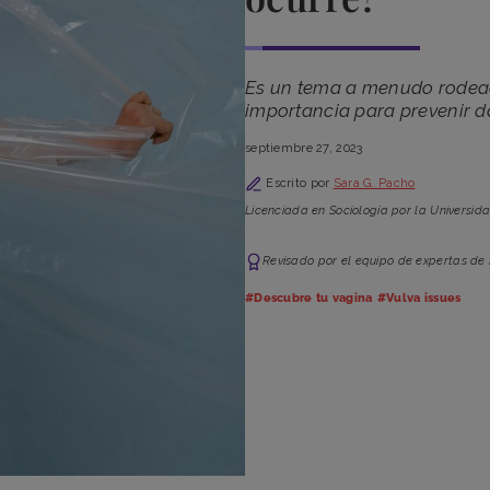
Es un tema a menudo rodead
importancia para prevenir d
septiembre 27, 2023
Escrito por
Sara G. Pacho
Licenciada en Sociología por la Universid
Revisado por el equipo de expertas de
#Descubre tu vagina
#Vulva issues