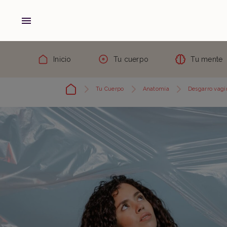
Inicio
Tu cuerpo
Tu mente
Tu Cuerpo
Anatomía
Desgarro vagin