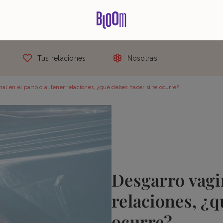
Tus relaciones
Nosotras
al en el parto o al tener relaciones, ¿qué debes hacer si te ocurre?
Desgarro vagin
relaciones, ¿q
ocurre?