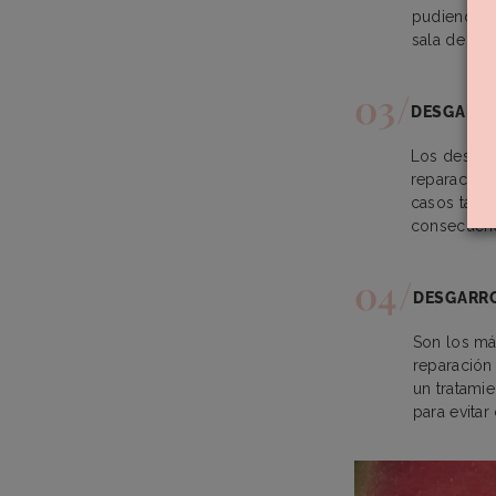
pudiendo l
sala de par
DESGARRO
Los desgar
reparación 
casos tambi
consecuenc
DESGARR
Son los má
reparación 
un tratamie
para evita