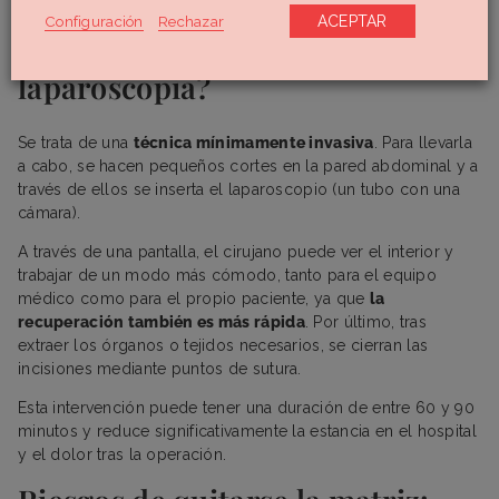
Configuración
Rechazar
ACEPTAR
¿Cómo es una histerectomía por
laparoscopia?
Se trata de una
técnica mínimamente invasiva
. Para llevarla
a cabo, se hacen pequeños cortes en la pared abdominal y a
través de ellos se inserta el laparoscopio (un tubo con una
cámara).
A través de una pantalla, el cirujano puede ver el interior y
trabajar de un modo más cómodo, tanto para el equipo
médico como para el propio paciente, ya que
la
recuperación también es más rápida
. Por último, tras
extraer los órganos o tejidos necesarios, se cierran las
incisiones mediante puntos de sutura.
Esta intervención puede tener una duración de entre 60 y 90
minutos y reduce significativamente la estancia en el hospital
y el dolor tras la operación.