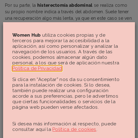
Por su parte, la
histerectomía abdominal
se realiza como
su propio nombre indica a través del abdomen. Suele tener
una recuperación algo más lenta, ya que en este caso se ven
afectados los músculos abdominales.
Women Hub
utiliza cookies propias y de
A su vez, puede realizarse mediante
incisiones quirúrgicas
terceros para mejorar la accesibilidad a la
o
por laparoscopia
, la opción que más se utiliza por sus
aplicación, así como personalizar y analizar la
ventajas frente a las incisiones tradicionales. Para este tipo de
navegación de los usuarios. A través de las
operación se emplea la anestesia general y el tiempo de
cookies, podemos almacenar algún dato
hospitalización puede ser de 24-48 horas en el caso de
personal, a los que será de aplicación nuestra
hacerla por laparoscopia o de 4-5 días si se realiza con otro
Política de Privacidad
.
método.
Si clica en “Aceptar” nos da su consentimiento
para la instalación de cookies. Si lo desea,
también puede realizar una configuración
acorde a sus preferencias, pero le advertimos
que ciertas funcionalidades o servicios de la
El tiempo en el hospital tras una
página web pueden verse afectados.
histerectomía es de entre 2 y 5 días
Si desea más información al respecto, puede
consultar aquí la
Política de cookies
.