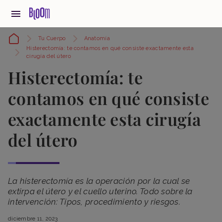
Tu Cuerpo
Anatomía
Histerectomía: te contamos en qué consiste exactamente esta
cirugía del útero
Histerectomía: te
contamos en qué consiste
exactamente esta cirugía
del útero
La histerectomía es la operación por la cual se
extirpa el útero y el cuello uterino. Todo sobre la
intervención: Tipos, procedimiento y riesgos.
diciembre 11, 2023