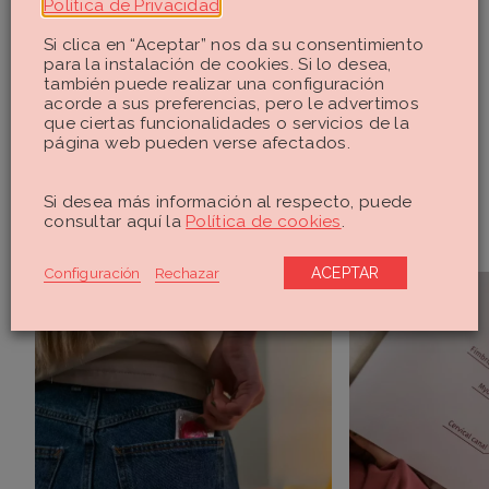
Política de Privacidad
.
¿Te ha gustado este post?
Si clica en “Aceptar” nos da su consentimiento
para la instalación de cookies. Si lo desea,
también puede realizar una configuración
¡Queremos saberlo!
acorde a sus preferencias, pero le advertimos
que ciertas funcionalidades o servicios de la
página web pueden verse afectados.
Si desea más información al respecto, puede
Anticonceptivos
consultar aquí la
Política de cookies
.
Configuración
Rechazar
ACEPTAR