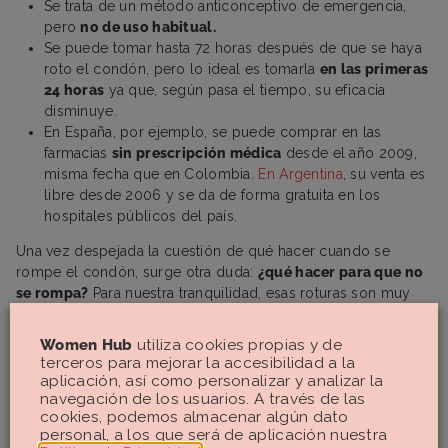
Se trata de un método anticonceptivo de emergencia,
pero
no de uso habitual.
Se puede tomar hasta 72 horas después de que se haya
roto el condón, pero lo ideal es tomarla
en las primeras
24 horas
ya que, según pasa el tiempo, su eficacia
disminuye.
En España, por ejemplo, se puede comprar en las
farmacias
sin prescripción médica
desde el año 2009,
misma fecha que en Colombia.
En Argentina
, su venta es
libre desde 2006 y se da de forma gratuita en los
hospitales públicos del país.
Una vez despejada la cuestión de qué hacer cuando se
rompe el condón, surge otra duda:
¿qué hacer para que no
se rompa?
Para nuestra tranquilidad, esas roturas son muy
puntuales, pero podemos evitarlas guardando los condones
correctamente (sin calor, sol directo o humedad),
Women Hub
utiliza cookies propias y de
lubricándonos bien y ayudando a nuestra pareja a elegir la
terceros para mejorar la accesibilidad a la
talla adecuada. La protección también es cosa de dos.
aplicación, así como personalizar y analizar la
navegación de los usuarios. A través de las
cookies, podemos almacenar algún dato
personal, a los que será de aplicación nuestra