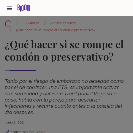
Tu Cuerpo
Anticonceptivos
¿Qué hacer si se rompe el condón o preservativo?
¿Qué hacer si se rompe el
condón o preservativo?
Tanto por el riesgo de embarazo no deseado como
por el de contraer una ETS, es importante actuar
con serenidad y decisión. Don’t panic! Ve paso a
paso: habla con tu pareja para descartar
infecciones y recurre cuanto antes a la pastilla del
día después.
junio 2, 2021
Escrito por
Eva Gracia