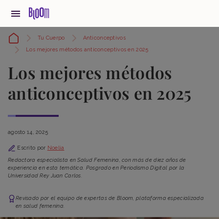
Tu Cuerpo
Anticonceptivos
Los mejores métodos anticonceptivos en 2025
Los mejores métodos
anticonceptivos en 2025
agosto 14, 2025
Escrito por
Noelia
Redactora especialista en Salud Femenina, con más de diez años de
experiencia en esta temática. Posgrado en Periodismo Digital por la
Universidad Rey Juan Carlos.
Revisado por el equipo de expertas de Bloom, plataforma especializada
en salud femenina.