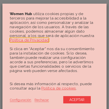
El
preservativo femenino
es un condón para nosotras. Muy
Women Hub
utiliza cookies propias y de
similar al masculino, en este caso se trata de una especie de
terceros para mejorar la accesibilidad a la
“funda” muy flexible que se coloca en la vagina antes de
aplicación, así como personalizar y analizar la
tener relaciones.
navegación de los usuarios. A través de las
cookies, podemos almacenar algún dato
Protege de embarazo y de ITS y te permite tener a ti todo el
personal, a los que será de aplicación nuestra
control. La desventaja, la misma que la del condón
Política de Privacidad
.
masculino: hay personas que ese momento de ponérselo
Si clica en “Aceptar” nos da su consentimiento
les parece poco espontáneo.
para la instalación de cookies. Si lo desea,
también puede realizar una configuración
Diafragma:
acorde a sus preferencias, pero le advertimos
que ciertas funcionalidades o servicios de la
página web pueden verse afectados.
El
diafragma anticonceptivo
es un método de barrera que
se coloca de una forma similar a la copa menstrual y que
puedes reutilizar varias veces junto con gel espermicida, que
Si desea más información al respecto, puede
es lo que evita que te quedes embarazada.
consultar aquí la
Política de cookies
.
La ventaja que tiene es que, al ser reutilizable, sale muy
Configuración
Rechazar
ACEPTAR
barato y además no tiene ningún tipo de carga hormonal, sin
embargo, en esta ocasión no protege de ITS y si no te lo