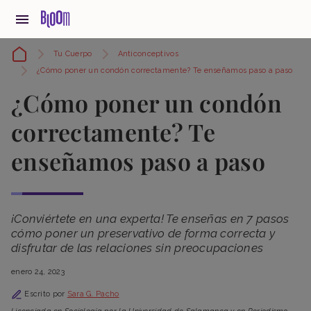
Tu Cuerpo
Anticonceptivos
¿Cómo poner un condón correctamente? Te enseñamos paso a paso
¿Cómo poner un condón
correctamente? Te
enseñamos paso a paso
¡Conviértete en una experta! Te enseñas en 7 pasos
cómo poner un preservativo de forma correcta y
disfrutar de las relaciones sin preocupaciones
enero 24, 2023
Escrito por
Sara G. Pacho