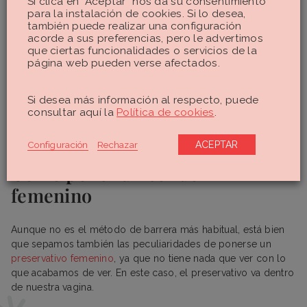
Si clica en “Aceptar” nos da su consentimiento
para la instalación de cookies. Si lo desea,
también puede realizar una configuración
acorde a sus preferencias, pero le advertimos
que ciertas funcionalidades o servicios de la
página web pueden verse afectados.
Si desea más información al respecto, puede
consultar aquí la
Política de cookies
.
Configuración
Rechazar
ACEPTAR
Cómo poner un condón
femenino
Aunque no es el método de barrera más habitual, está bien
que sepamos también las peculiaridades de ponerse un
preservativo femenino
, ya que no tiene nada que ver con lo
que acabamos de ver. En este caso, el preservativo va dentro
de nuestra vagina.