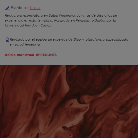
Escrito por
Noelia
Redactora especialista en Salud Femenina, con más de diez años de
experiencia en esta temática. Posgrado en Periodismo Digital por la
Universidad Rey Juan Carlos.
Revisado por el equipo de expertas de Bloom, plataforma especializada
en salud femenina.
#ciclo menstrual
#PREGUNTA