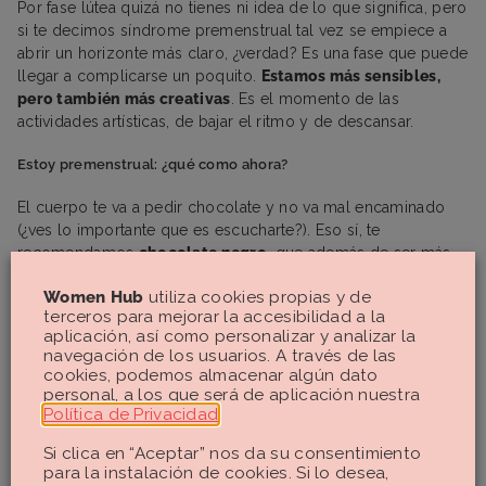
Por fase lútea quizá no tienes ni idea de lo que significa, pero
si te decimos síndrome premenstrual tal vez se empiece a
abrir un horizonte más claro, ¿verdad? Es una fase que puede
llegar a complicarse un poquito.
Estamos más sensibles,
pero también más creativas
. Es el momento de las
actividades artísticas, de bajar el ritmo y de descansar.
Estoy premenstrual: ¿qué como ahora?
El cuerpo te va a pedir chocolate y no va mal encaminado
(¿ves lo importante que es escucharte?). Eso sí, te
recomendamos
chocolate negro
, que además de ser más
sano también contiene nutrientes importantes y que te van a
Women Hub
utiliza cookies propias y de
venir muy bien ahora, como el triptófano. También puedes
terceros para mejorar la accesibilidad a la
comer alimentos con grasas saludables, como aguacate o
aplicación, así como personalizar y analizar la
salmón, además de frutos secos, lácteos o plátanos.
navegación de los usuarios. A través de las
cookies, podemos almacenar algún dato
Fase menstrual
personal, a los que será de aplicación nuestra
Política de Privacidad
.
Y llegamos a la fase que se puede reconocer más
Si clica en “Aceptar” nos da su consentimiento
fácilmente: la menstruación. Abarca los días de sangrado,
para la instalación de cookies. Si lo desea,