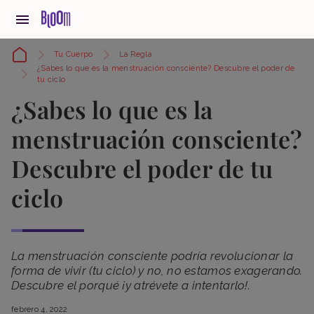
Tu Cuerpo
La Regla
¿Sabes lo que es la menstruación consciente? Descubre el poder de
tu ciclo
¿Sabes lo que es la
menstruación consciente?
Descubre el poder de tu
ciclo
La menstruación consciente podría revolucionar la
forma de vivir (tu ciclo) y no, no estamos exagerando.
Descubre el porqué ¡y atrévete a intentarlo!.
febrero 4, 2022