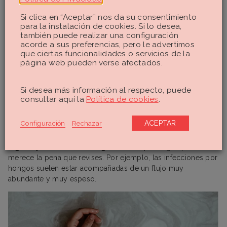
Si clica en “Aceptar” nos da su consentimiento
Una infección vaginal se puede
para la instalación de cookies. Si lo desea,
manifestar con cambios en el flujo
también puede realizar una configuración
acorde a sus preferencias, pero le advertimos
que ciertas funcionalidades o servicios de la
página web pueden verse afectados.
Si desea más información al respecto, puede
consultar aquí la
Política de cookies
.
También deberías prestarle atención (que no preocuparte,
que es diferente) en casos de que venga
acompañado por
Configuración
Rechazar
ACEPTAR
otros síntomas
. Lo más habitual es que si también tienes
ardor, picor, dolor, fiebre, calambres, etc., puedes tener
algún tipo de infección vaginal
u otra patología que
merece la pena que revises. Por ejemplo, las infecciones por
hongos suelen estar acompañadas de un flujo muy
abundante y muy espeso.