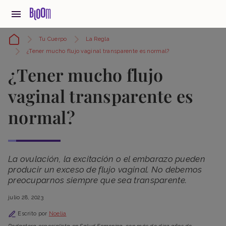
Tu Cuerpo
La Regla
¿Tener mucho flujo vaginal transparente es normal?
¿Tener mucho flujo
vaginal transparente es
normal?
La ovulación, la excitación o el embarazo pueden
producir un exceso de flujo vaginal. No debemos
preocuparnos siempre que sea transparente.
julio 28, 2023
Escrito por
Noelia