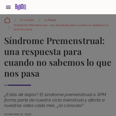
Tu Cuerpo
La Regla
Síndrome Premenstrual: una respuesta para cuando no sabemos lo
que nos pasa
Síndrome Premenstrual:
una respuesta para
cuando no sabemos lo que
nos pasa
¿Estás de bajón? El síndrome premenstrual o SPM
forma parte de nuestro ciclo menstrual y afecta a
nuestras vidas cada mes, ¿lo conoces?
noviembre 12, 2020