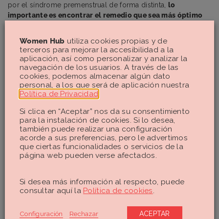
por el síndrome premenstrual de forma distinta,
lo
importante es encontrar el remedio que sea más óptimo
para cada una
.
Women Hub
utiliza cookies propias y de
Existen
remedios caseros
y pequeños cambios en el estilo
terceros para mejorar la accesibilidad a la
de vida que pueden reducir los síntomas del SPM.
aplicación, así como personalizar y analizar la
navegación de los usuarios. A través de las
TO-DO LIST
, remedios para aliviar los síntomas del SPM:
cookies, podemos almacenar algún dato
personal, a los que será de aplicación nuestra
Come menos para reducir la hinchazón.
Política de Privacidad
.
Bebe mucha agua.
Limita el consumo de sal, alcohol y cafeína.
Si clica en “Aceptar” nos da su consentimiento
Consume frutas, verduras y alimentos ricos en calcio.
para la instalación de cookies. Si lo desea,
Realiza yoga o ejercicios de respiración profunda para
también puede realizar una configuración
acorde a sus preferencias, pero le advertimos
ayudar a reducir la ansiedad y los dolores de cabeza.
que ciertas funcionalidades o servicios de la
página web pueden verse afectados.
Por otro lado, según la gravedad de los síntomas el médico
puede recetarte algún medicamento para calmar el SPM.
Entre los que más se recetan destacan los antidepresivos,
Si desea más información al respecto, puede
los anticonceptivos hormonales o los fármacos
consultar aquí la
Política de cookies
.
antiinflamatorios no esteroideos (como el ibuprofeno de
toda la vida) para aliviar cólicos y dolores.
Configuración
Rechazar
ACEPTAR