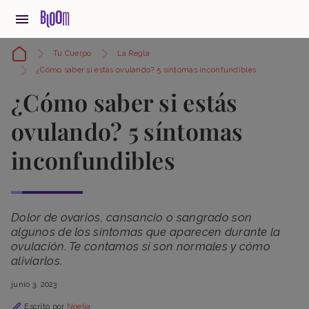
Tu Cuerpo
La Regla
¿Cómo saber si estás ovulando? 5 síntomas inconfundibles
¿Cómo saber si estás
ovulando? 5 síntomas
inconfundibles
Dolor de ovarios, cansancio o sangrado son
algunos de los síntomas que aparecen durante la
ovulación. Te contamos si son normales y cómo
aliviarlos.
junio 3, 2023
Escrito por
Noelia