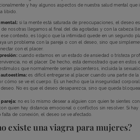
onalmente y hay algunos aspectos de nuestra salud mental que in
a libido.
a mental:
si la mente está saturada de preocupaciones, el deseo e
de nosotras llegamos al final del día agotadas y con la cabeza lle
 ese contexto, es lógico que la intimidad quede en un segundo pl
haya un problema con la pareja o con el deseo, sino que simplem
nectar con el placer.
presión:
cuando estamos en un estado de ansiedad o tristeza prof
pervivencia, no el placer. De hecho, está demostrado que en estos
 estímulos que normalmente serían placenteros, incluida la sexuali
 autoestima:
es difícil entregarse al placer cuando una parte de l
 cómo se ve el cuerpo. Es un hecho que la inseguridad corporal 
l deseo. No es que el deseo desaparezca, sino que queda bloquea
 pareja:
no es lo mismo desear a alguien con quien te sientes co
con quien hay distancia emocional o conflictos sin resolver. Si hay
 falta de conexión, el deseo se ve afectado.
o existe una viagra para mujeres?