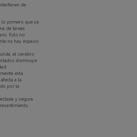
terfieren de
s lo primero que se
na de tareas
ano. Esto no
ente no hay espacio
unda, el cerebro
 estados disminuye
dad.
a mente está
afecta a la
do por la
nectada y segura
 resentimiento,