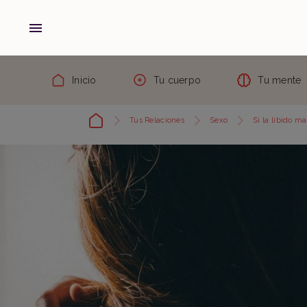
Inicio
Tu cuerpo
Tu mente
Tus Relaciones
Sexo
Si la libido m