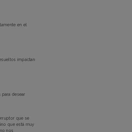
ctamente en el
esueltos impactan
 para desear
erruptor que se
sino que está muy
ómo nos