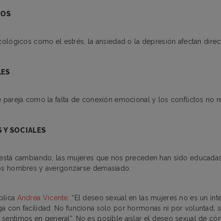
COS
ológicos como el estrés, la ansiedad o la depresión afectan dire
.
LES
pareja como la falta de conexión emocional y los conflictos no r
 Y SOCIALES
está cambiando, las mujeres que nos preceden han sido educadas
s hombres y avergonzarse demasiado.
plica
Andrea Vicente
: “El deseo sexual en las mujeres no es un int
a con facilidad. No funciona solo por hormonas ni por voluntad, 
sentimos en general”. No es posible aislar el deseo sexual de c