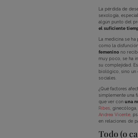
La pérdida de dese
sexología, especia
algún punto del p
el suficiente tie
La medicina se ha
como la disfunción
femenino
no recib
muy poco, se ha in
su complejidad. E
biológico, sino u
sociales.
¿Qué factores afec
simplemente una fa
que ver con
una n
Ribes
, ginecóloga
Andrea Vicente
, p
en relaciones de pa
Todo (o ca