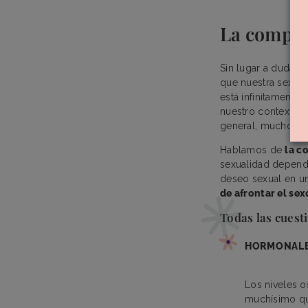
La comple
Sin lugar a dudas,
que nuestra sexual
está infinitamente
nuestro contexto so
general, mucho más
Hablamos de
la c
sexualidad depende
deseo sexual en u
de afrontar el sex
Todas las cuest
HORMONAL
Los niveles o
muchísimo qu