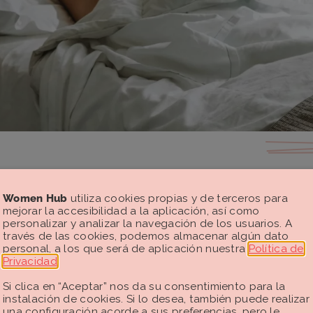
Women Hub
utiliza cookies propias y de terceros para
o sexual de las mujeres está infinitamente más condic
mejorar la accesibilidad a la aplicación, así como
de los hombres a los estímulos externos, a nuestras e
personalizar y analizar la navegación de los usuarios. A
stro contexto social.
través de las cookies, podemos almacenar algún dato
personal, a los que será de aplicación nuestra
Política de
Privacidad
.
Si clica en “Aceptar” nos da su consentimiento para la
instalación de cookies. Si lo desea, también puede realizar
una configuración acorde a sus preferencias, pero le