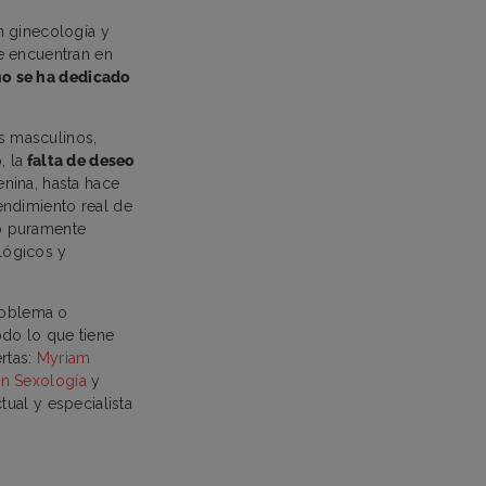
n ginecología y
e encuentran en
no se ha dedicado
s masculinos,
, la
falta de deseo
nina, hasta hace
endimiento real de
no puramente
lógicos y
problema o
odo lo que tiene
rtas:
Myriam
en Sexología
y
tual y especialista