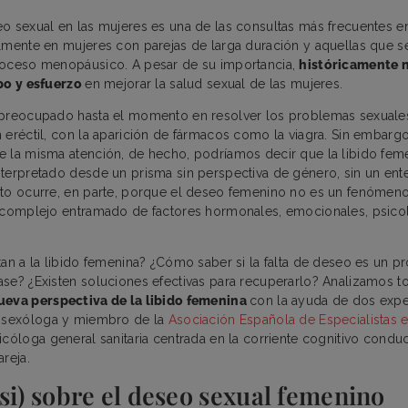
o sexual en las mujeres es una de las consultas más frecuentes e
lmente en mujeres con parejas de larga duración y aquellas que s
roceso menopáusico. A pesar de su importancia,
históricamente 
mpo y esfuerzo
en mejorar la salud sexual de las mujeres.
 preocupado hasta el momento en resolver los problemas sexuale
 eréctil, con la aparición de fármacos como la viagra. Sin embargo
e la misma atención, de hecho, podríamos decir que la libido feme
terpretado desde un prisma sin perspectiva de género, sin un ent
sto ocurre, en parte, porque el deseo femenino no es un fenóme
n complejo entramado de factores hormonales, emocionales, psico
tan a la libido femenina? ¿Cómo saber si la falta de deseo es un 
se? ¿Existen soluciones efectivas para recuperarlo? Analizamos t
ueva perspectiva de la libido femenina
con la ayuda de dos expe
, sexóloga y miembro de la
Asociación Española de Especialistas 
sicóloga general sanitaria centrada en la corriente cognitivo conduc
reja.
si) sobre el deseo sexual femenino