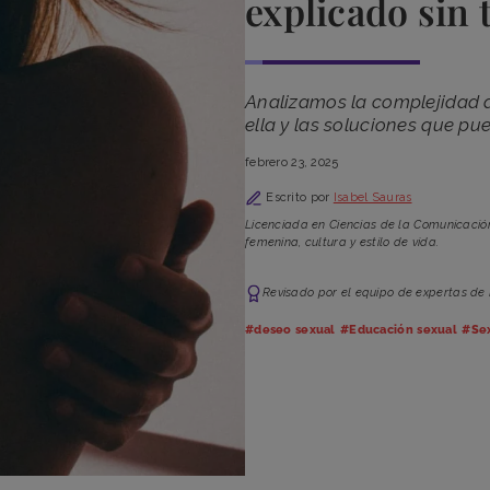
explicado sin 
Analizamos la complejidad de
ella y las soluciones que pu
febrero 23, 2025
Escrito por
Isabel Sauras
Licenciada en Ciencias de la Comunicació
femenina, cultura y estilo de vida.
Revisado por el equipo de expertas de
#deseo sexual
#Educación sexual
#Se