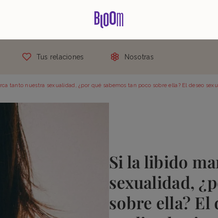
Tus relaciones
Nosotras
arca tanto nuestra sexualidad, ¿por qué sabemos tan poco sobre ella? El deseo sex
Si la libido m
sexualidad, ¿
sobre ella? El