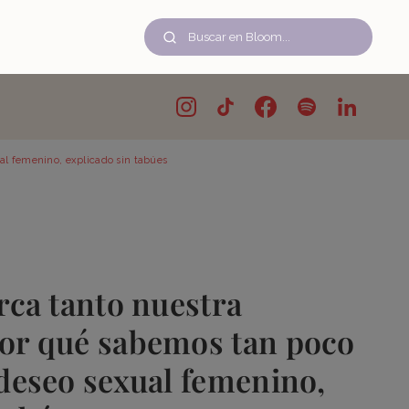
ual femenino, explicado sin tabúes
arca tanto nuestra
por qué sabemos tan poco
 deseo sexual femenino,