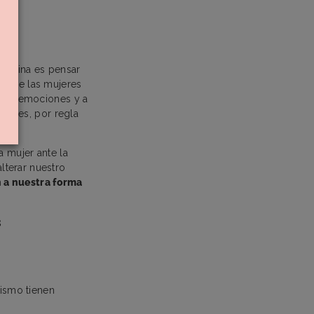
emenina es pensar
al de las mujeres
stras emociones y a
res es, por regla
a mujer ante la
lterar nuestro
 a nuestra forma
s
nismo tienen