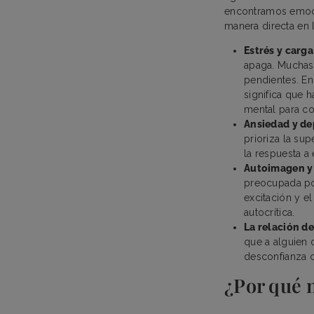
encontramos emoci
manera directa en l
Estrés y carg
apaga. Muchas 
pendientes. En
significa que 
mental para co
Ansiedad y de
prioriza la su
la respuesta a
Autoimagen y
preocupada por
excitación y e
autocrítica.
La relación de
que a alguien 
desconfianza o
¿Por qué n