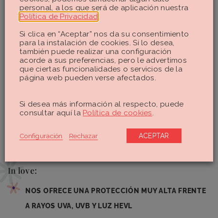
traicionero y te quemas en cuanto te despistes un segundo)
personal, a los que será de aplicación nuestra
Política de Privacidad
.
y no he llegado a quemarme como cuando se me olvida
usarlo (porque, por muy concienciada que esté con el tema,
Si clica en “Aceptar” nos da su consentimiento
todas tenemos un despiste).
para la instalación de cookies. Si lo desea,
también puede realizar una configuración
No he notado ningún efecto secundario
y, en cuanto a sus
acorde a sus preferencias, pero le advertimos
inconvenientes, en mi caso no puedeo destacar nada, pero
que ciertas funcionalidades o servicios de la
es muy importante que cada una conozcamos nuestro tipo
página web pueden verse afectados.
de piel para encontrar el producto que mejor se adapta a
nuestras necesidades.
Si desea más información al respecto, puede
Lo mejor y lo peor del Eucerin
consultar aquí la
Política de cookies
.
Sun Gel-Crema Oil Control Dry
Configuración
Rechazar
ACEPTAR
Touch
In love:
NOS OFRECE UNA PROTECCIÓN MUY ALTA FRENTE
A RAYOS UVA, UVB Y LUZ HEVL