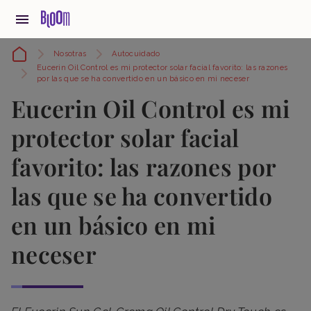
Nosotras
Autocuidado
Eucerin Oil Control es mi protector solar facial favorito: las razones
por las que se ha convertido en un básico en mi neceser
Eucerin Oil Control es mi
protector solar facial
favorito: las razones por
las que se ha convertido
en un básico en mi
neceser