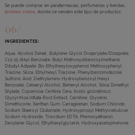
Se puede comprar en parafarmacias, perfumerías y tiendas,
también online
, donde se venden este tipo de productos.
INGREDIENTES:
Aqua, Alcohol Denat., Butylene Glycol Dicaprylate/Dicaprate,
C12-15 Alkyl Benzoate, Butyl Methoxydibenzoylmethane,
Dibutyl Adipate, Bis-Ethylhexyloxyphenol Methoxyphenyl
Triazine, Silica, Ethylhexyl Triazone, Phenylbenzimidazole
Sulfonic Acid, Diethylamino Hydroxybenzoyl Hexyl
Benzoate, Cetearyl Alcohol, Behenyl Alcohol, Silica Dimethyl
Silylate, Copernicia Cerifera Cera, Acido gliciretinico,
Glycyrrhiza Inflata Root Extract, Carnitine, Glycerin,
Dimethicone, Xanthan Gum, Carrageenan, Sodium Chloride,
Sodium Stearoyl Glutamate, Hydroxypropyl Methylcellulose,
Sodium Hydroxide, Trisodium EDTA, Phenoxyethanol,
Decylene Glycol, Ethylhexylglycerin, Hydroxyacetophenone