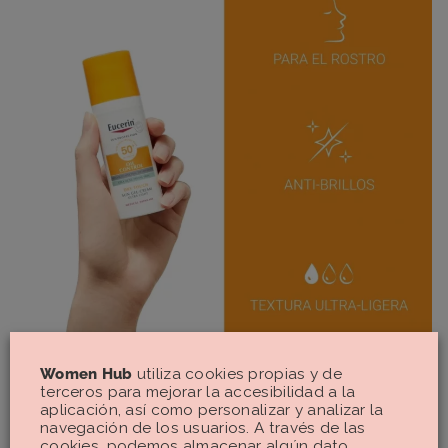
Women Hub
utiliza cookies propias y de
Cuenta con una
protección elevada (SPF 50+)
y
consigo
terceros para mejorar la accesibilidad a la
broncearme sin quemarme
. Lo he usado tanto en Madrid
aplicación, así como personalizar y analizar la
como en Andalucía e incluso me lo he llevado al Caribe (allí
navegación de los usuarios. A través de las
hay que ser más insistente todavía porque el sol es muy
cookies, podemos almacenar algún dato