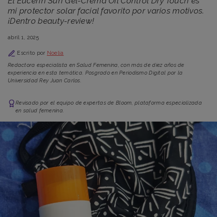
El Eucerin Sun Gel-Crema Oil Control Dry Touch es
mi protector solar facial favorito por varios motivos.
¡Dentro beauty-review!
abril 1, 2025
Escrito por
Noelia
Redactora especialista en Salud Femenina, con más de diez años de
experiencia en esta temática. Posgrado en Periodismo Digital por la
Universidad Rey Juan Carlos.
Revisado por el equipo de expertas de Bloom, plataforma especializada
en salud femenina.