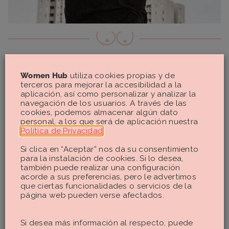
Women Hub
utiliza cookies propias y de
terceros para mejorar la accesibilidad a la
Señala Susan Sontag en un
aplicación, así como personalizar y analizar la
ensayo publicado para la revista
navegación de los usuarios. A través de las
Vogue en 1975 que “en inglés se
cookies, podemos almacenar algún dato
dice ‘a beautiful woman’, pero ‘a
personal, a los que será de aplicación nuestra
handsome man’. ‘Handsome’ es el
Política de Privacidad
.
equivalente masculino —y en
contra de— un cumplido que ha
Si clica en “Aceptar” nos da su consentimiento
acumulado ciertas connotaciones
para la instalación de cookies. Si lo desea,
degradantes, al ser exclusivo de
también puede realizar una configuración
acorde a sus preferencias, pero le advertimos
las mujeres. (…) Ser llamada
que ciertas funcionalidades o servicios de la
hermosa implica señalar algo
página web pueden verse afectados.
esencial del carácter y las
preocupaciones de la mujer. (Al
contrario de los hombres —cuya
Si desea más información al respecto, puede
esencia es ser fuertes, efectivos y