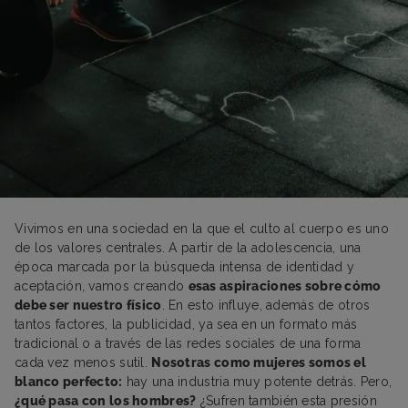
Vivimos en una sociedad en la que el culto al cuerpo es uno
de los valores centrales. A partir de la adolescencia, una
época marcada por la búsqueda intensa de identidad y
aceptación, vamos creando
esas aspiraciones sobre cómo
debe ser nuestro físico
. En esto influye, además de otros
tantos factores, la publicidad, ya sea en un formato más
tradicional o a través de las redes sociales de una forma
cada vez menos sutil.
Nosotras como mujeres somos el
blanco perfecto:
hay una industria muy potente detrás. Pero,
¿qué pasa con los hombres?
¿Sufren también esta presión