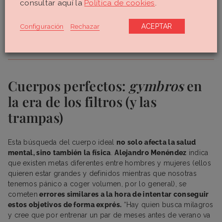
consultar aquí la
Política de cookies
.
competentes.)”
Configuración
Rechazar
ACEPTAR
Cuerpos perfectos:
gymbros
en
la era de los filtros (y las
trampas)
Esta búsqueda del cuerpo ideal
no solo afecta la salud
mental, sino también la física
.
Alejandro Menéndez
indica
que existen metas diferentes entre hombres y mujeres (ellos
quieren estar grandes y definidos mientras que nosotras
tenemos pánico a coger volumen, por lo general), se
cometen
errores similares a la hora de intentar conseguir
estos objetivos de forma exprés.
“Hay quien busca milagros
y cree que por entrenar un par de meses antes de verano va