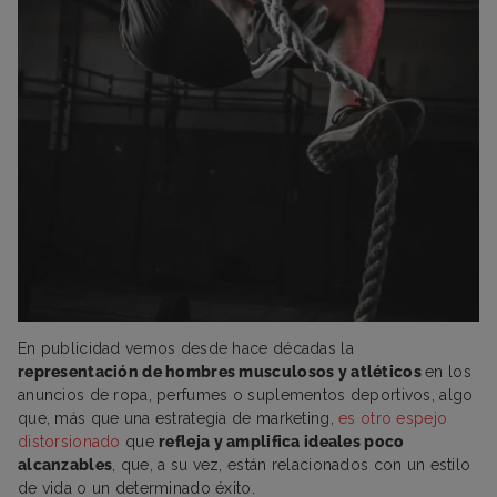
En publicidad vemos desde hace décadas la
representación de hombres musculosos y atléticos
en los
anuncios de ropa, perfumes o suplementos deportivos, algo
que, más que una estrategia de marketing,
es otro espejo
distorsionado
que
refleja y amplifica ideales poco
alcanzables
, que, a su vez, están relacionados con un estilo
de vida o un determinado éxito.