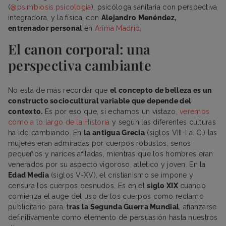
(
@psimbiosis.psicologia
), psicóloga sanitaria con perspectiva
integradora, y la física, con
Alejandro Menéndez,
entrenador personal
en
Arima Madrid
.
El canon corporal: una
perspectiva cambiante
No está de más recordar que
el concepto de belleza es un
constructo sociocultural variable que depende del
contexto.
Es por eso que, si echamos un vistazo,
veremos
cómo a lo largo de la Historia
y según las diferentes culturas
ha ido cambiando. En
la antigua Grecia
(siglos VIII-I a. C.) las
mujeres eran admiradas por cuerpos robustos, senos
pequeños y narices afiladas, mientras que los hombres eran
venerados por su aspecto vigoroso, atlético y joven. En la
Edad Media
(siglos V-XV), el cristianismo se impone y
censura los cuerpos desnudos. Es en el
siglo XIX
cuando
comienza el auge del uso de los cuerpos como reclamo
publicitario para, t
ras la Segunda Guerra Mundial
, afianzarse
definitivamente como elemento de persuasión hasta nuestros