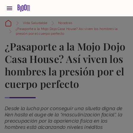
Vida Saludable
Nosotras
¿Pasaporte a la Mojo Dojo Casa House? Así viven los hombres la
presión por el cuerpo perfecto
¿Pasaporte a la Mojo Dojo
Casa House? Así viven los
hombres la presión por el
cuerpo perfecto
Desde la lucha por conseguir una silueta digna de
Ken hasta el auge de la “masculinización facial”, la
preocupación por la apariencia física en los
hombres está alcanzando niveles inéditos