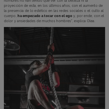
hombres no han tenido que ver con la belleza ni la
proyección de esta, en los últimos años, con el aumento de
la presencia de lo estético en las redes sociales o el culto al
cuerpo,
ha empezado a tocar con el ego
y, por ende, con el
dolor y ansiedades de muchos hombres”, explica Olea.