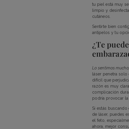
tu piel está muy s
limpio y desinfect
cutáneos.
Sentirte bien cont
antipelos y tu opc
¿Te puedes
embaraza
Lo sentimos mucho, 
láser penetra solo 
difícil que perjudi
razón es muy clara
complicación duran
podría provocar l
Si estás buscando
de láser, puedes e
el feto, especialm
ahora, mejor consu