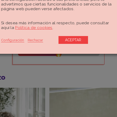
advertimos que ciertas funcionalidades o servicios de la
 correrás menos riesgos.
página web pueden verse afectados.
Si desea más información al respecto, puede consultar
aquí la
Política de cookies
.
¿Te ha gustado este post?
Configuración
Rechazar
ACEPTAR
¡Queremos saberlo!
zo