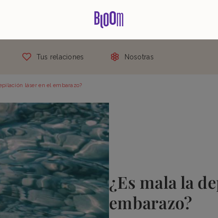
Tus relaciones
Nosotras
epilación láser en el embarazo?
¿Es mala la de
embarazo?