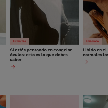
Embarazo
Embarazo
Si estás pensando en congelar
Libido en el
óvulos: esto es lo que debes
normales los
saber