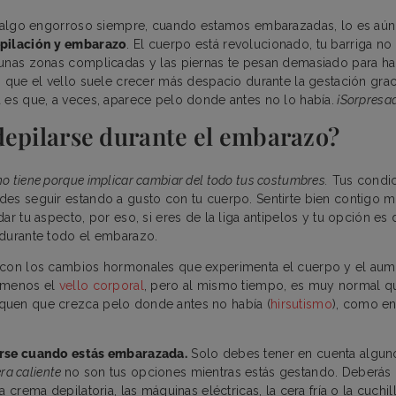
s algo engorroso siempre, cuando estamos embarazadas, lo es aún
pilación y embarazo
. El cuerpo está revolucionado, tu barriga no
gunas zonas complicadas y las piernas te pesan demasiado para h
s que el vello suele crecer más despacio durante la gestación gra
 es que, a veces, aparece pelo donde antes no lo había.
¡Sorpresa
depilarse durante el embarazo?
o tiene porque implicar cambiar del todo tus costumbres.
Tus condic
des seguir estando a gusto con tu cuerpo. Sentirte bien contigo
ar tu aspecto, por eso, si eres de la liga antipelos y tu opción es
 durante todo el embarazo.
 con los cambios hormonales que experimenta el cuerpo y el au
 menos el
vello corporal
, pero al mismo tiempo, es muy normal 
uen que crezca pelo donde antes no había (
hirsutismo
), como en
arse cuando estás embarazada.
Solo debes tener en cuenta algun
era caliente
no son tus opciones mientras estás gestando. Deberás 
a crema depilatoria, las máquinas eléctricas, la cera fría o la cuchi