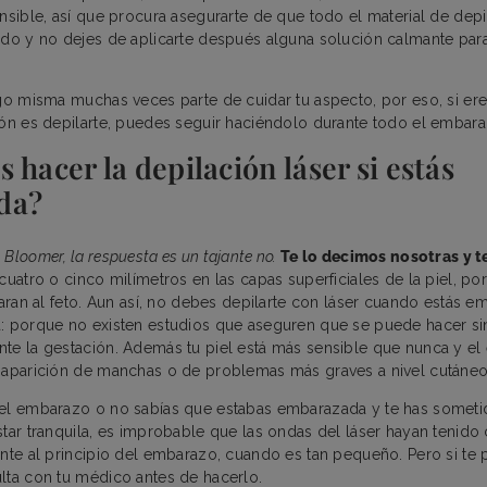
ensible, así que procura asegurarte de que todo el material de depi
ado y no dejes de aplicarte después alguna solución calmante par
igo misma muchas veces parte de cuidar tu aspecto, por eso, si eres
ión es depilarte, puedes seguir haciéndolo durante todo el embar
 hacer la depilación láser si estás
da?
Bloomer, la respuesta es un tajante no.
Te lo decimos nosotras y t
cuatro o cinco milímetros en las capas superficiales de la piel, po
caran al feto. Aun así, no debes depilarte con láser cuando estás e
: porque no existen estudios que aseguren que se puede hacer si
te la gestación. Además tu piel está más sensible que nunca y el e
a aparición de manchas o de problemas más graves a nivel cutáne
 el embarazo o no sabías que estabas embarazada y te has someti
star tranquila, es improbable que las ondas del láser hayan tenid
ente al principio del embarazo, cuando es tan pequeño. Pero si te
lta con tu médico antes de hacerlo.