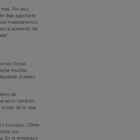
 más. Por eso,
 te deja agacharte
acer malabarismos.
cias al aumento de
aaa!
iones físicas
 misma muchas
 depilarte, puedes
mento de
que esos cambios
 zonas de la cara
os consejos.
¡Toma
optar por
lla. En el embarazo