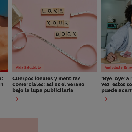
Vida Saludable
Ansiedad y Estré
a:
Cuerpos ideales y mentiras
‘Bye, bye’ a
en
comerciales: así es el verano
vez: estos s
bajo la lupa publicitaria
puede acarre