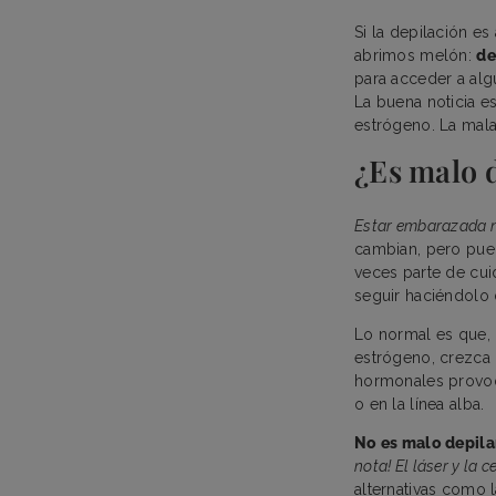
Si la depilación e
abrimos melón:
de
para acceder a al
La buena noticia e
estrógeno. La mala
¿Es malo 
Estar embarazada n
cambian, pero pue
veces parte de cuid
seguir haciéndolo
Lo normal es que,
estrógeno, crezca
hormonales provoq
o en la línea alba.
No es malo depil
nota! El láser y la c
alternativas como l