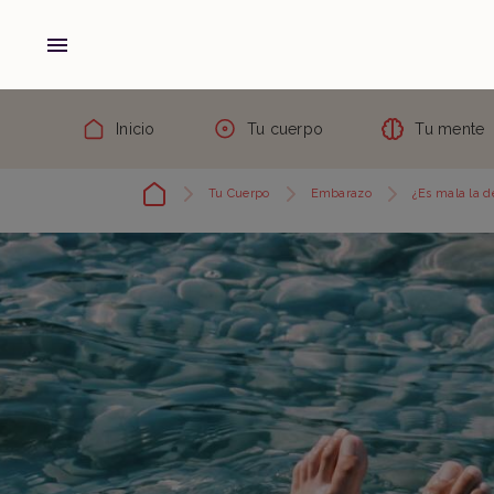
Inicio
Tu cuerpo
Tu mente
Tu Cuerpo
Embarazo
¿Es mala la d