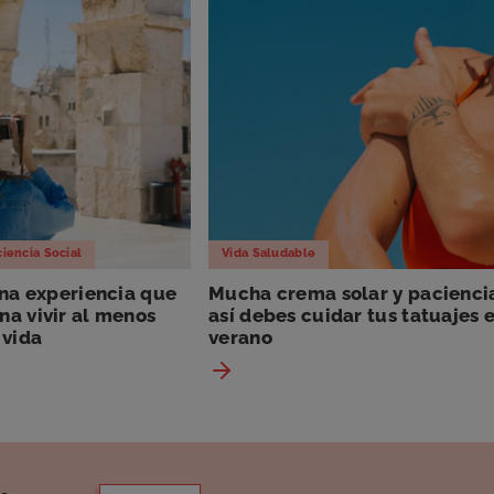
iencia Social
Vida Saludable
una experiencia que
Mucha crema solar y pacienci
na vivir al menos
así debes cuidar tus tatuajes 
 vida
verano