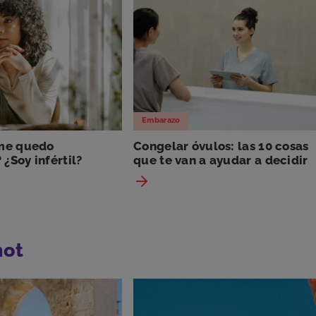
Embarazo
 me quedo
Congelar óvulos: las 10 cosas
¿Soy infértil?
que te van a ayudar a decidir
hot