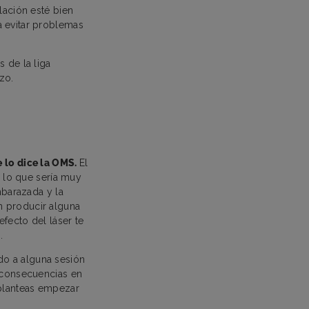
lación esté bien
a evitar problemas
 de la liga
azo.
e lo dice la OMS.
El
r lo que sería muy
mbarazada y la
n producir alguna
fecto del láser te
o.
do a alguna sesión
o consecuencias en
 planteas empezar