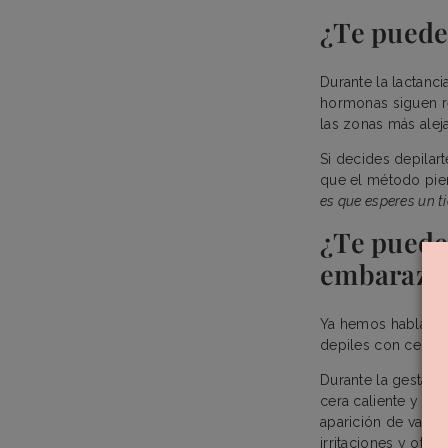
¿Te puedes
Durante la lactanci
hormonas siguen re
las zonas más aleja
Si decides depilart
que el método pie
es que esperes un t
¿Te puedes
embaraza
Ya hemos hablado 
depiles con cera 
Durante la gestaci
cera caliente y lo
aparición de vari
irritaciones y otra