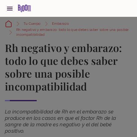
Tu Cuerpo
Embarazo
Rh negativo y embarazo: todo lo que debes saber sobre una posible
incompatibilidad
Rh negativo y embarazo:
todo lo que debes saber
sobre una posible
incompatibilidad
La incompatibilidad de Rh en el embarazo se
produce en los casos en que el factor Rh de la
sangre de la madre es negativo y el del bebé
positivo.