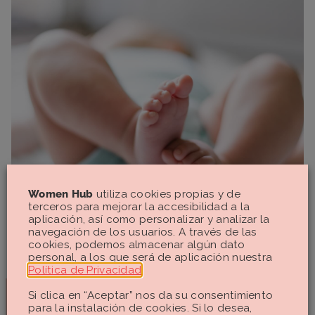
Women Hub
utiliza cookies propias y de
terceros para mejorar la accesibilidad a la
aplicación, así como personalizar y analizar la
navegación de los usuarios. A través de las
cookies, podemos almacenar algún dato
personal, a los que será de aplicación nuestra
Política de Privacidad
.
Si clica en “Aceptar” nos da su consentimiento
La vacuna Anti-D (Rh) que se inyecta a la
para la instalación de cookies. Si lo desea,