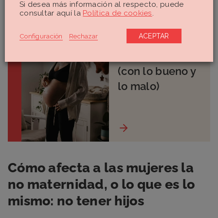
Si desea más información al respecto, puede
Maternidad real:
consultar aquí la
Política de cookies
.
la losa de las
Configuración
Rechazar
ACEPTAR
expectativas
sobre ser madre
(con lo bueno y
lo malo)
Cómo afecta a las mujeres la
no maternidad, o lo que es lo
mismo: no tener hijos