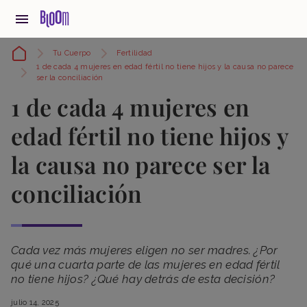
Tu Cuerpo
Fertilidad
1 de cada 4 mujeres en edad fértil no tiene hijos y la causa no parece
ser la conciliación
1 de cada 4 mujeres en
edad fértil no tiene hijos y
la causa no parece ser la
conciliación
Cada vez más mujeres eligen no ser madres. ¿Por
qué una cuarta parte de las mujeres en edad fértil
no tiene hijos? ¿Qué hay detrás de esta decisión?
julio 14, 2025