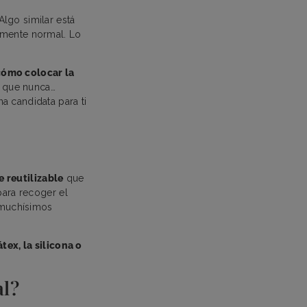
lgo similar está
lmente normal. Lo
cómo colocar la
e que nunca…
a candidata para ti
e reutilizable
que
para recoger el
e muchísimos
átex, la silicona o
al?