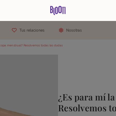
Tus relaciones
Nosotras
 copa menstrual? Resolvemos todas las dudas
¿Es para mí l
Resolvemos to