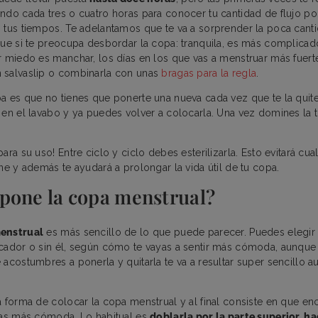
ndo cada tres o cuatro horas para conocer tu cantidad de flujo p
 tus tiempos. Te adelantamos que te va a sorprender la poca can
que si te preocupa desbordar la copa: tranquila, es más complicad
r miedo es manchar, los días en los que vas a menstruar más fuer
 salvaslip o combinarla con unas
bragas para la regla
.
a es que no tienes que ponerte una nueva cada vez que te la quit
 en el lavabo y ya puedes volver a colocarla. Una vez domines la t
ara su uso! Entre ciclo y ciclo debes esterilizarla. Esto evitará cu
ne y además te ayudará a prolongar la vida útil de tu copa.
pone la copa menstrual?
menstrual
es más sencillo de lo que puede parecer. Puedes elegir
cador o sin él, según cómo te vayas a sentir más cómoda, aunque
 acostumbres a ponerla y quitarla te va a resultar super sencillo a
a forma de colocar la copa menstrual y al final consiste en que e
tas más cómoda. Lo habitual es
doblarla por la parte superior, 