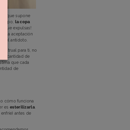
aje
que supone
 cuerpo,
la copa
en que expulsas!
y a la aceptación
es el antídoto.
nstrual para ti, no
o la cantidad de
stima que cada
ntidad de
llo cómo funciona
er es
esterilizarla
.
 enfríe) antes de
e recomendamos