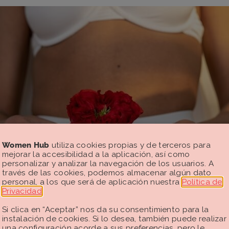
Women Hub
utiliza cookies propias y de terceros para
mejorar la accesibilidad a la aplicación, así como
personalizar y analizar la navegación de los usuarios. A
través de las cookies, podemos almacenar algún dato
personal, a los que será de aplicación nuestra
Política de
Privacidad
.
Si clica en “Aceptar” nos da su consentimiento para la
instalación de cookies. Si lo desea, también puede realizar
una configuración acorde a sus preferencias, pero le