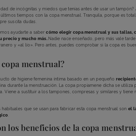
idad de incógnitas y miedos que tenías antes de usar un tampón? A
últimos tiempos con la copa menstrual. Tranquila, porque es tota
re suscita dudas.
emos ayudarte a saber
cómo elegir copa menstrual y sus tallas, 
su precio y mucho más.
Nadie nace enseñado, pero más vale tard
anero y «al lío». Pero antes, puedes comprobar si la copa es buen
a copa menstrual?
oducto de higiene femenina íntima basado en un pequeño
recipient
agina durante la menstruación. La copa propiamene dicha se utiliza 
sa. Viene a sustituir a los tampones, compresas y similares y tien
 habituales que se usan para fabricar esta copa menstrual son
el l
gico
.
n los beneficios de la copa menstru