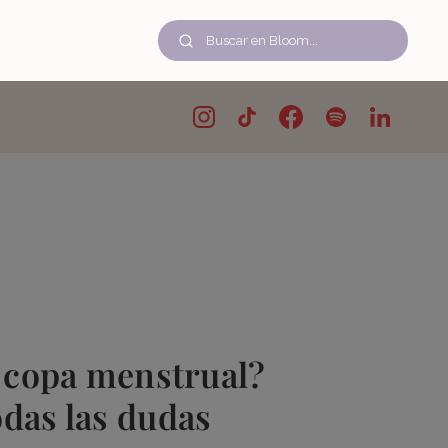
a copa menstrual?
das las dudas