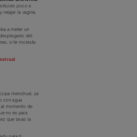
troduces poco a
 relajar la vagina,
ueba a meter un
a desplegado del
es, si te molesta
nstrual
a copa menstrual, ya
ifo con agua
WC al momento de
ue no es para
vez que lavas la
dy para ti.