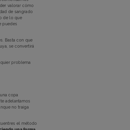
oder valorar cómo
tidad de sangrado
o de lo que
te puedes
es. Basta con que
uya, se convertirá
alquier problema
 una copa
 te adelantamos
unque no traiga
ncuentres el método
haciendo una forma