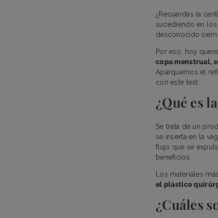
¿Recuerdas la cant
sucediendo en los 
desconocido siemp
Por eso, hoy quer
copa menstrual, 
Aparquemos el refr
con este test.
¿Qué es l
Se trata de un pr
se inserta en la v
flujo que se expul
beneficios.
Los materiales más
el plástico quirúr
¿Cuáles so