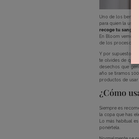
Uno de los benefi
para quien la usa.
recoge tu sangre
y
En Bloom vemos l
de los procesos nat
Y por supuesto, ad
te olvides de que 
desechos que gene
año se tiramos 100
productos de usar y
¿Cómo usa
Siempre es recomen
la copa que has el
Lo más habitual es 
ponértela.
Normalmente se pu