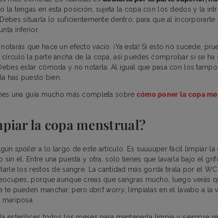
o la tengas en esta posición, sujeta la copa con los dedos y la in
Debes situarla lo suficientemente dentro, para que al incorporarte y
nta inferior.
 notarás que hace un efecto vacío. ¡Ya está! Si esto no sucede, pr
círculo la parte ancha de la copa, así puedes comprobar si se h
 Debes estar cómoda y no notarla. Al igual que pasa con los tampon
 la has puesto bien.
tienes una guía mucho más completa sobre
cómo poner la copa me
piar la copa menstrual?
lgún
spoiler
a lo largo de este artículo. Es suuuuper fácil limpiar l
 sin él. Entre una puesta y otra, solo tienes que lavarla bajo el gr
itarle los restos de sangre. La cantidad más gorda tírala por el 
preocupes, porque aunque creas que sangras mucho, luego verás q
se te pueden manchar, pero
don’t worry
, límpialas en el lavabo a la 
, mariposa.
la esterilices todos los meses para mantenerla limpia y siempre rea