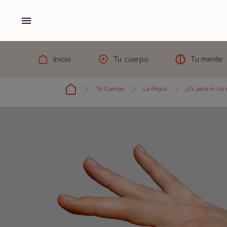
Inicio
Tu cuerpo
Tu mente
Tu Cuerpo
La Regla
¿Es para mí la