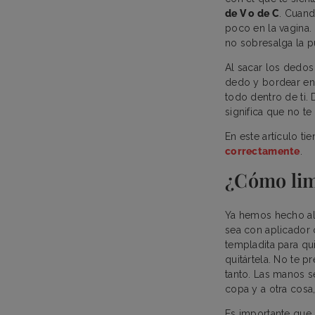
de V o de C
. Cuand
poco en la vagina. 
no sobresalga la pu
Al sacar los dedos
dedo y bordear en 
todo dentro de ti.
significa que no te
En este artículo 
correctamente
.
¿Cómo lim
Ya hemos hecho a
sea con aplicador o
templadita para qu
quitártela. No te 
tanto. Las manos 
copa y a otra cosa
Es importante que 