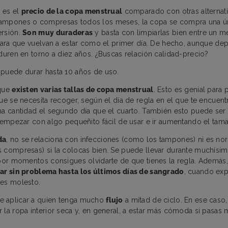
o es el
precio de la copa menstrual
comparado con otras alternati
ampones o compresas todos los meses, la copa se compra una ún
ersión.
Son muy duraderas
y basta con limpiarlas bien entre un m
 para que vuelvan a estar como el primer día. De hecho, aunque d
 duren en torno a diez años. ¿Buscas relación calidad-precio?
puede durar hasta 10 años de uso.
 que
existen varias tallas de copa menstrual
. Esto es genial para 
que se necesita recoger, según el día de regla en el que te encuen
ma cantidad el segundo día que el cuarto. También esto puede ser 
a empezar con algo pequeñito fácil de usar e ir aumentando el tam
da
, no se relaciona con infecciones (como los tampones) ni es no
 compresas) si la colocas bien. Se puede llevar durante muchísim
 por momentos consigues olvidarte de que tienes la regla. Además,
rar sin problema hasta los últimos días de sangrado
, cuando exp
 es molesto.
 aplicar a quien tenga mucho
flujo
a mitad de ciclo. En ese caso, 
 la ropa interior seca y, en general, a estar más cómoda si pasas