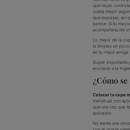
que vayas controla
usarla mejor según
que expulsas, así 
parece. Si tu mayo
acompañarla de un
Lo mejor de la cop
la limpies un poco
en tu mejor amiga.
¡Super importante p
asociado a la higie
¿Cómo se 
Colocar la copa 
menstrual con apli
que una vez que te
aplicador.
No existe una únic
con el que te sien