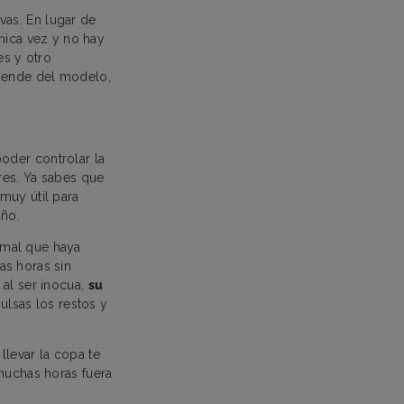
vas. En lugar de
ica vez y no hay
es y otro
epende del modelo,
poder controlar la
tres. Ya sabes que
muy útil para
año.
rmal que haya
as horas sin
 al ser inocua,
su
ulsas los restos y
llevar la copa te
 muchas horas fuera