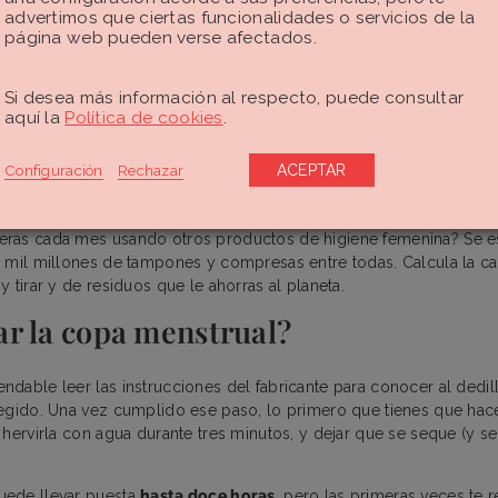
advertimos que ciertas funcionalidades o servicios de la
página web pueden verse afectados.
cios de la copa que menos se menciona es el poder y el
aprendiz
 Mientras otros métodos de higiene absorben la regla e invaden tu
Si desea más información al respecto, puede consultar
 te permite evaluar su
color
, textura… ¡y ser consciente del volum
aquí la
Política de cookies
.
a copa menstrual como
una puerta de entrada al autoconocimiento
urales que van con el periodo. Si te da asco tu propia regla, este 
Configuración
Rechazar
ACEPTAR
emás de mirarte el ombligo y aplaudir los beneficios de la copa me
es
una buena alternativa para el medio ambiente
. ¿Has calculad
ras cada mes usando otros productos de higiene femenina? Se e
 mil millones de tampones y compresas entre todas. Calcula la ca
 tirar y de residuos que le ahorras al planeta.
r la copa menstrual?
dable leer las instrucciones del fabricante para conocer al dedi
egido. Una vez cumplido ese paso, lo primero que tienes que hac
hervirla con agua durante tres minutos, y dejar que se seque (y se
ede llevar puesta
hasta doce horas
, pero las primeras veces t