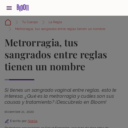
Tu Cuerpo
La Regla
Metrorragia, tus sangrados entre reglas tienen un nombre
Metrorragia, tus
sangrados entre reglas
tienen un nombre
Si tienes un sangrado vaginal entre reglas, esto te
interesa. ¿Qué es la metrorragia y cuáles son sus
causas y tratamiento? ¡Descúbrelo en Bloom!
diciembre 21, 2020
Escrito por
Noelia