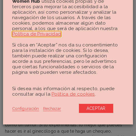
Women Hub
utiliza cookies propias y de
terceros para mejorar la accesibilidad a la
aplicación, así como personalizar y analizar la
navegación de los usuarios. A través de las
cookies, podemos almacenar algún dato
personal, a los que será de aplicación nuestra
Política de Privacidad
.
Si clica en “Aceptar” nos da su consentimiento
para la instalación de cookies. Si lo desea,
también puede realizar una configuración
acorde a sus preferencias, pero le advertimos
que ciertas funcionalidades o servicios de la
página web pueden verse afectados.
Si desea más información al respecto, puede
consultar aquí la
Política de cookies
.
Tal vez pienses que somos unas hipocondríacas y un
poquito siempre. Pero es que un sangrado intermenstrual te
Configuración
Rechazar
ACEPTAR
alerta de que algo no va bien. Y puede ser tan simple como
un simple desequilibrio hormonal puntual o tan complejo
como un tumor. Si lo experimentas, lo mejor que puedes
hacer es ir al ginecólogo a que te haga un chequeo,