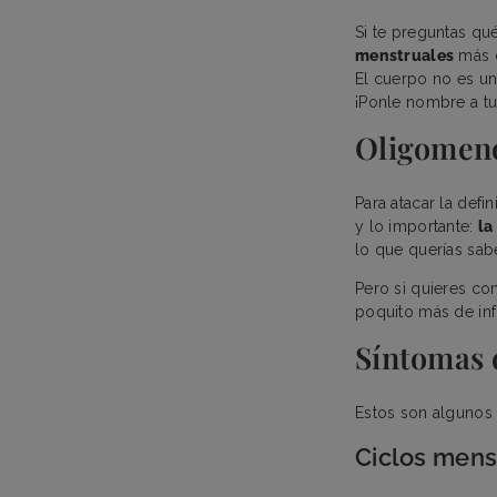
Si te preguntas qu
menstruales
más c
El cuerpo no es un
¡Ponle nombre a t
Oligomeno
Para atacar la def
y lo importante:
la
lo que querías sabe
Pero si quieres co
poquito más de in
Síntomas 
Estos son algunos 
Ciclos mens