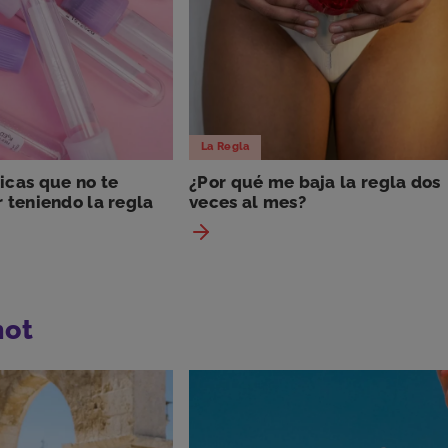
La Regla
cas que no te
¿Por qué me baja la regla dos
 teniendo la regla
veces al mes?
hot