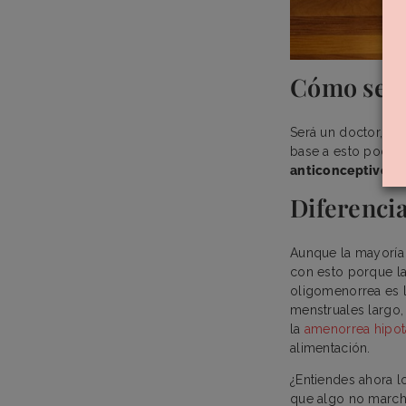
Cómo se d
Será un doctor, a 
base a esto podrá 
anticonceptivos 
Diferenci
Aunque la mayoría
con esto porque la
oligomenorrea es 
menstruales largo,
la
amenorrea hipot
alimentación.
¿Entiendes ahora l
que algo no marcha