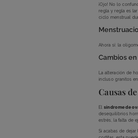
¡Ojo! No lo confun
regla y regla es l
ciclo menstrual du
Menstruacio
Ahora sí: la oligo
Cambios en e
La alteración de h
incluso granitos en 
Causas de
El
síndrome de ova
desequilibrios ho
estrés, la falta de
Si acabas de dejar
cortitas, esta pued