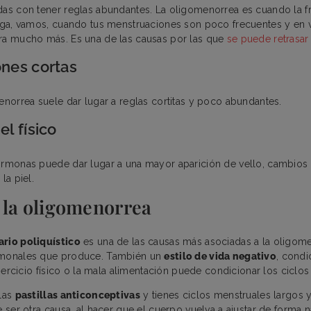
das con tener reglas abundantes. La oligomenorrea es cuando la f
arga, vamos, cuando tus menstruaciones son poco frecuentes y en 
ra mucho más. Es una de las causas por las que
se puede retrasar 
nes cortas
menorrea suele dar lugar a reglas cortitas y poco abundantes.
l físico
ormonas puede dar lugar a una mayor aparición de vello, cambios
la piel.
 la oligomenorrea
rio poliquístico
es una de las causas más asociadas a la oligome
rmonales que produce. También un
estilo de vida negativo
, condi
 ejercicio físico o la mala alimentación puede condicionar los ciclo
 las
pastillas anticonceptivas
y tienes ciclos menstruales largos 
e ser otra causa, al hacer que el cuerpo vuelva a ajustar de forma n