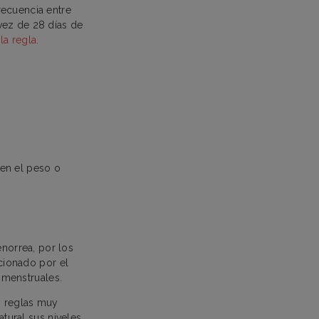
recuencia entre
vez de 28 días de
la regla.
 en el peso o
norrea, por los
cionado por el
s menstruales.
y reglas muy
atural sus niveles