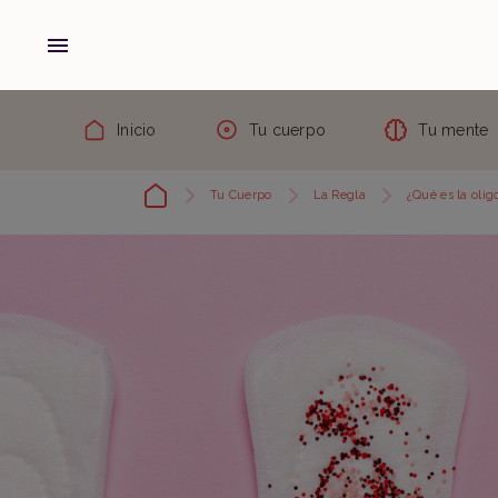
Inicio
Tu cuerpo
Tu mente
Tu Cuerpo
La Regla
¿Qué es la oli