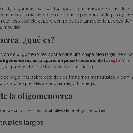
é es la oligomenorrea, has llegado al lugar indicado. Es uno de lo
omunes y lo más importante es que sepas por qué te pasa y cómo
 reloj, eso está claro, pero dentro de eso tampoco te puedes dormi
us movidas!
rrea: ¿qué es?
inición de oligomenorrea podría darte una chapa bien larga, pero v
 oligomenorrea es la aparición poco frecuente de la
regla
. Ya es
r, ya puedes dejar de leer y volver a Instagram.
nocer algo más sobre este tipo de trastornos menstruales, a conti
fo para que aprendas a conocer mejor tu cuerpo.
de la oligomenorrea
de los síntomas más habituales de la oligomenorrea
truales largos