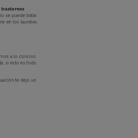
s
trastornos
 se puede tratar.
r en los laureles.
amos a lo conciso
tá, si esto es todo
nuación te dejo un