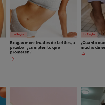
La Regla
La Regla
Bragas menstruales de Lefties, a
¿Cuánto cues
prueba: ¿cumplen lo que
mucho dine
prometen?