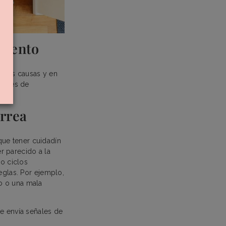
miento
y las causas y en
través de
orrea
ue tener cuidadín
r parecido a la
 o ciclos
eglas. Por ejemplo,
co o una mala
te envía señales de