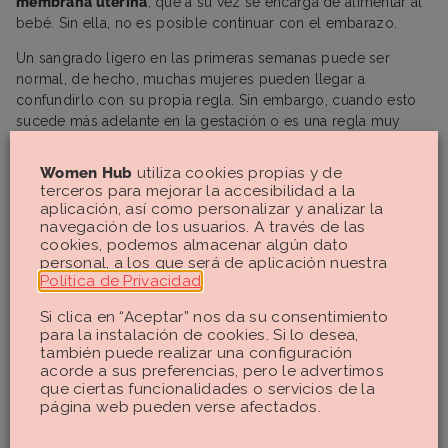
membrana uterina
, que a su vez se encarga de alimentar al
bebé. Sin ella, no es posible continuar con el embarazo.
Un sangrado ligero en las primeras semanas puede ser
normal, de hecho, muchas mujeres pueden llegar a
confundirlo con su propia regla. Sin embargo, cuando esto
sucede más adelante en la gestación o es una regla muy
abundante y roja, hay que ir inmediatamente a Urgencias, ya
que podría estar sucediendo un aborto.
Women Hub
utiliza cookies propias y de
terceros para mejorar la accesibilidad a la
¿Cuándo preocuparse por una
aplicación, así como personalizar y analizar la
regla muy abundante? ¿Es
navegación de los usuarios. A través de las
cookies, podemos almacenar algún dato
normal sangrar mucho?
personal, a los que será de aplicación nuestra
Política de Privacidad
.
Si clica en “Aceptar” nos da su consentimiento
Lo primero que debemos tener en cuenta es
cuánta sangre
para la instalación de cookies. Si lo desea,
se pierde durante la regla
. No todas menstruamos igual, por
también puede realizar una configuración
lo que podemos percibir notables diferencias. Para sacar una
acorde a sus preferencias, pero le advertimos
media, los
estudios de Halberg
midieron el periodo de unas
que ciertas funcionalidades o servicios de la
500 mujeres y establecieron esta regla (nunca mejor dicho):
página web pueden verse afectados.
entre
60 ml y 80 ml
es normal. Incluso, en algunos casos se
puede llegar a los 100 ml.