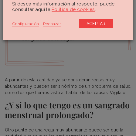
Si desea más información al respecto, puede
consultar aquí la
Política de cookies
.
Configuración
Rechazar
ACEPTAR
Entre 60 ml y 80 ml es la cantidad
que se considera normal para el
sangrado de la regla
A partir de esta cantidad ya se consideran reglas muy
abundantes y pueden ser sinónimo de un problema de salud
como los que hemos visto al hablar de las causas. Vigílalo.
¿Y si lo que tengo es un sangrado
menstrual prolongado?
Otro punto de una regla muy abundante puede ser que la