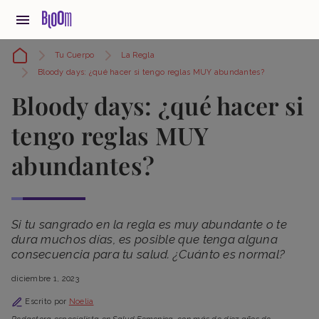
Tu Cuerpo
La Regla
Bloody days: ¿qué hacer si tengo reglas MUY abundantes?
Bloody days: ¿qué hacer si
tengo reglas MUY
abundantes?
Si tu sangrado en la regla es muy abundante o te
dura muchos días, es posible que tenga alguna
consecuencia para tu salud. ¿Cuánto es normal?
diciembre 1, 2023
Escrito por
Noelia