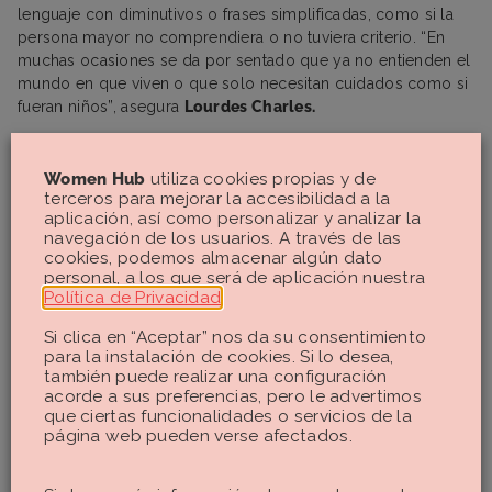
lenguaje con diminutivos o frases simplificadas, como si la
persona mayor no comprendiera o no tuviera criterio. “En
muchas ocasiones se da por sentado que ya no entienden el
mundo en que viven o que solo necesitan cuidados como si
fueran niños”, asegura
Lourdes Charles.
Pero el hecho es que esa injusta infantilización de los senior
campa a sus anchas en mil entornos, en el banco, en el
Women Hub
utiliza cookies propias y de
supermercado, en un restaurante, en el uso de la tecnología…
terceros para mejorar la accesibilidad a la
y, sobre todo en los medios de comunicación y la
aplicación, así como personalizar y analizar la
navegación de los usuarios. A través de las
publicidad que indudablemente juegan un papel importante
cookies, podemos almacenar algún dato
en perpetuar estos estereotipos retratando a las personas
personal, a los que será de aplicación nuestra
mayores casi siempre como pasivas, dependientes o
Política de Privacidad
.
incapaces, y reforzando una imagen que justifica la
infantilización social y limita la percepción de su valor real.
Si clica en “Aceptar” nos da su consentimiento
para la instalación de cookies. Si lo desea,
también puede realizar una configuración
acorde a sus preferencias, pero le advertimos
que ciertas funcionalidades o servicios de la
“Nos estamos perdiendo mucho más que su voz: nos
página web pueden verse afectados.
estamos perdiendo su memoria, su mirada crítica, su
capacidad de reflexión a largo plazo y su experiencia vital. Y,