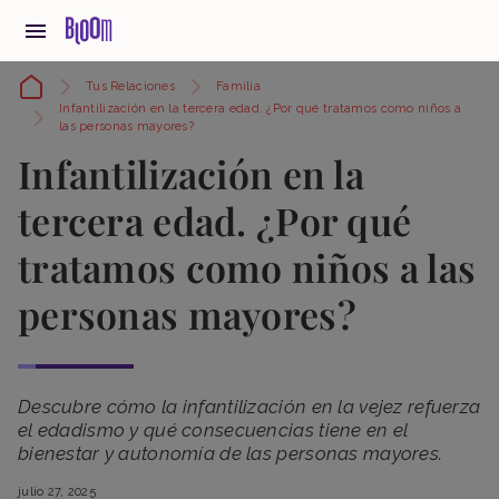
Tus Relaciones
Familia
Infantilización en la tercera edad. ¿Por qué tratamos como niños a
las personas mayores?
Infantilización en la
tercera edad. ¿Por qué
tratamos como niños a las
personas mayores?
Descubre cómo la infantilización en la vejez refuerza
el edadismo y qué consecuencias tiene en el
bienestar y autonomía de las personas mayores.
julio 27, 2025