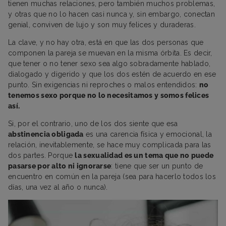
tienen muchas relaciones, pero también muchos problemas,
y otras que no lo hacen casi nunca y, sin embargo, conectan
genial, conviven de lujo y son muy felices y duraderas.
La clave, y no hay otra, está en que las dos personas que
componen la pareja se muevan en la misma órbita. Es decir,
que tener o no tener sexo sea algo sobradamente hablado,
dialogado y digerido y que los dos estén de acuerdo en ese
punto. Sin exigencias ni reproches o malos entendidos:
no
tenemos sexo porque no lo necesitamos y somos felices
así.
Si, por el contrario, uno de los dos siente que esa
abstinencia obligada
es una carencia física y emocional, la
relación, inevitablemente, se hace muy complicada para las
dos partes. Porque
la sexualidad es un tema que no puede
pasarse por alto ni ignorarse
: tiene que ser un punto de
encuentro en común en la pareja (sea para hacerlo todos los
días, una vez al año o nunca).