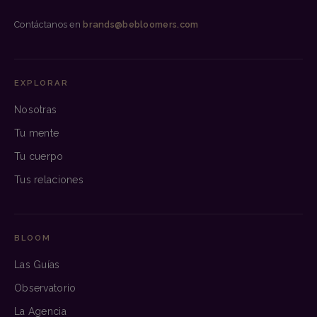
Contáctanos en
brands@bebloomers.com
EXPLORAR
Nosotras
Tu mente
Tu cuerpo
Tus relaciones
BLOOM
Las Guías
Observatorio
La Agencia