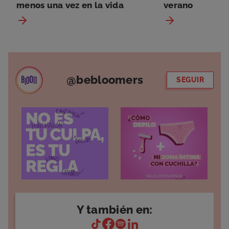
menos una vez en la vida
verano
@bebloomers
SEGUIR
Y también en: