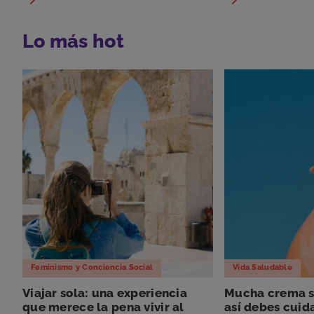
Lo más hot
Feminismo y Conciencia Social
Vida Saludable
Viajar sola: una experiencia
Mucha crema so
que merece la pena vivir al
así debes cuida