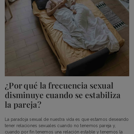
¿Por qué la frecuencia sexual
disminuye cuando se estabiliza
la pareja?
La paradoja sexual de nuestra vida es que estamos deseando
tener relaciones sexuales cuando no tenemos pareja y,
cuando por fin tenemos una relación estable y tenemos la