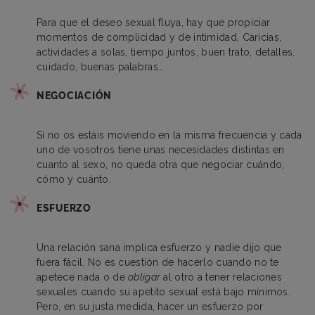
Para que el deseo sexual fluya, hay que propiciar
momentos de complicidad y de intimidad. Caricias,
actividades a solas, tiempo juntos, buen trato, detalles,
cuidado, buenas palabras…
NEGOCIACIÓN
Si no os estáis moviendo en la misma frecuencia y cada
uno de vosotros tiene unas necesidades distintas en
cuanto al sexo, no queda otra que negociar cuándo,
cómo y cuánto.
ESFUERZO
Una relación sana implica esfuerzo y nadie dijo que
fuera fácil. No es cuestión de hacerlo cuando no te
apetece nada o de
obligar
al otro a tener relaciones
sexuales cuando su apetito sexual está bajo mínimos.
Pero, en su justa medida, hacer un esfuerzo por