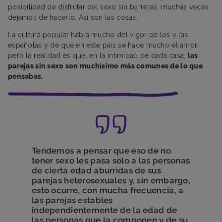
posibilidad de disfrutar del sexo sin barreras, muchas veces
dejamos de hacerlo. Así son las cosas.
La cultura popular habla mucho del vigor de los y las
españolas y de que en este país se hace mucho el amor,
pero la realidad es que, en la intimidad de cada casa,
las
parejas sin sexo son muchísimo más comunes de lo que
pensabas.
Tendemos a pensar que eso de no
tener sexo les pasa solo a las personas
de cierta edad aburridas de sus
parejas heterosexuales y, sin embargo,
esto ocurre, con mucha frecuencia, a
las parejas estables
independientemente de la edad de
las personas que la componen y de su