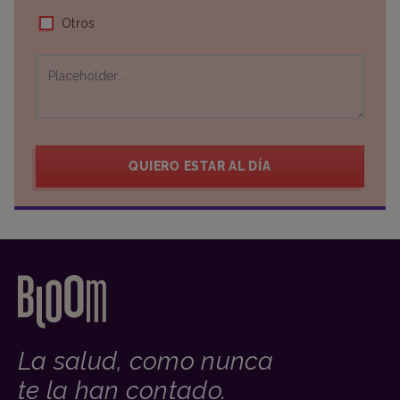
Otros
QUIERO ESTAR AL DÍA
La salud, como nunca
te la han contado.