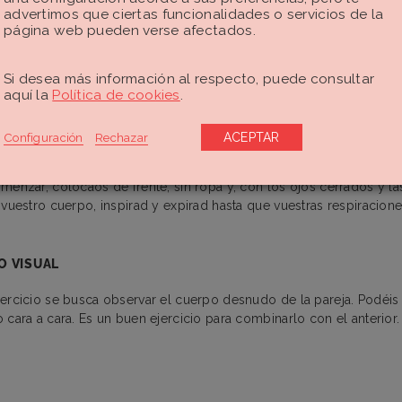
relaciones sexuales puedes ayudar a mejorarlas mucho. Los
besos
advertimos que ciertas funcionalidades o servicios de la
ros, los suspiros… todo influye. Porque no todo es penetración (au
página web pueden verse afectados.
n ejemplos de ejercicios de sexo tántrico para iniciarte en esta dis
Si desea más información al respecto, puede consultar
aquí la
Política de cookies
.
Configuración
Rechazar
ACEPTAR
IÓN
menzar, colocaos de frente, sin ropa y, con los ojos cerrados y l
 vuestro cuerpo, inspirad y expirad hasta que vuestras respiracio
 VISUAL
ercicio se busca observar el cuerpo desnudo de la pareja. Podéis 
 cara a cara. Es un buen ejercicio para combinarlo con el anterior.