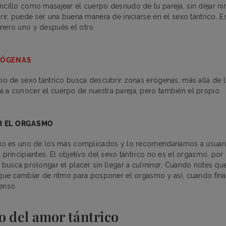
ncillo como masajear el cuerpo desnudo de tu pareja, sin dejar n
brir, puede ser una buena manera de iniciarse en el sexo tántrico. 
mero uno y después el otro.
RÓGENAS
cio de sexo tántrico busca descubrir zonas erógenas, más allá de l
á a conocer el cuerpo de nuestra pareja, pero también el propio.
 EL ORGASMO
icio es uno de los más complicados y lo recomendaríamos a usua
a principiantes. El objetivo del sexo tántrico no es el orgasmo, por
e busca prolongar el placer sin llegar a
culminar
. Cuando notes que 
 que cambiar de ritmo para posponer el orgasmo y así, cuando fin
enso.
o del amor tántrico