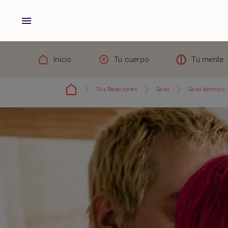
Inicio
Tu cuerpo
Tu mente
Tus Relaciones
Sexo
Sexo tántrico,