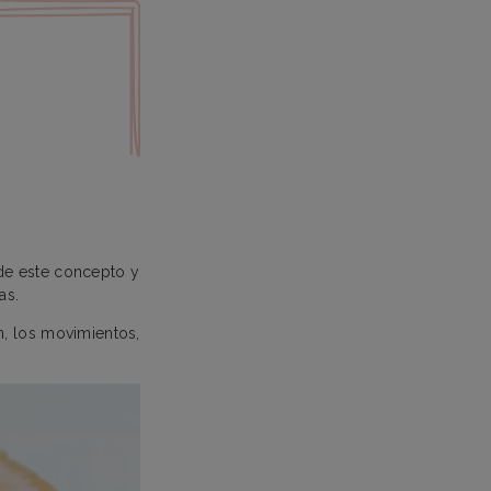
 de este concepto y
nas.
ón, los movimientos,