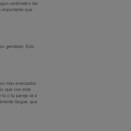
ingún centímetro de
Es importante que
os genitales. Esto
rios más avanzados
 lo que con este
tú o tu pareja va a
almente llegue, que