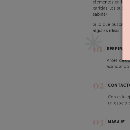
elementos en tus 
caricias, los susur
sabrás).
Si lo que buscas so
algunas ideas.
RESPIRAC
Antes de co
acariciando
CONTACTO
Con este ej
un espejo o
MASAJE