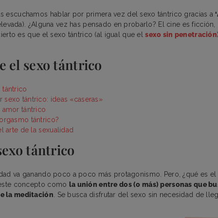
s escuchamos hablar por primera vez del sexo tántrico gracias a
 elevada). ¿Alguna vez has pensado en probarlo? El cine es ficción
cierto es que el sexo tántrico (al igual que el
sexo sin penetración
 el sexo tántrico
 tántrico
 sexo tántrico: ideas «caseras»
l amor tántrico
 orgasmo tántrico?
el arte de la sexualidad
sexo tántrico
lidad va ganando poco a poco más protagonismo. Pero, ¿qué es el 
 este concepto como
la unión entre dos (o más) personas que bu
e la meditación
. Se busca disfrutar del sexo sin necesidad de lle