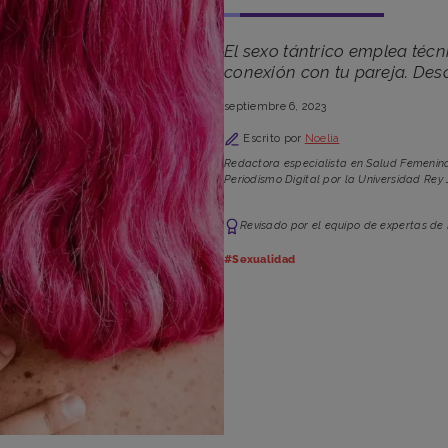
El sexo tántrico emplea técn
conexión con tu pareja. De
septiembre 6, 2023
Escrito por
Noelia
Redactora especialista en Salud Femenina
Periodismo Digital por la Universidad Rey 
Revisado por el equipo de expertas de
#Sexualidad