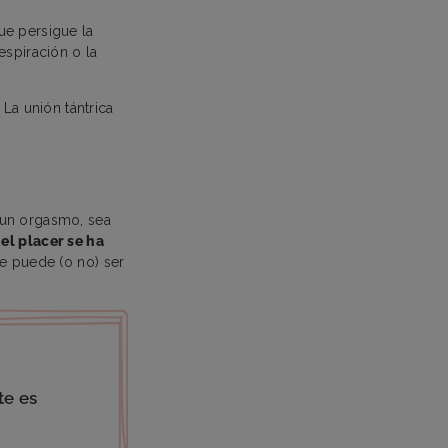
ue persigue la
espiración o la
. La unión tántrica
 un orgasmo, sea
e
el placer se ha
ue puede (o no) ser
te es