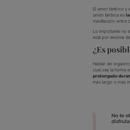
El amor tántrico y
unión tántrica es
l
meditación, entre 
Lo importante no 
está por encima de
¿Es posibl
Hablar de orgasmo 
cual sea la forma 
prolongado duran
más largo o más in
No te o
disfruta