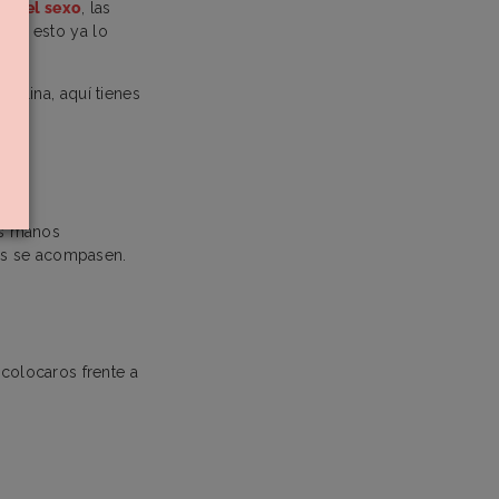
 en el sexo
, las
nque esto ya lo
ciplina, aquí tienes
as manos
nes se acompasen.
colocaros frente a