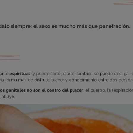
alo siempre: el sexo es mucho más que penetración.
tante
espiritual
(y puede serlo, claro), también se puede desligar
na forma más de disfrute, placer y conocimiento entre dos perso
os genitales no son el centro del placer
: el cuerpo, la respiraci
influye.