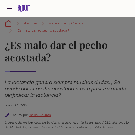
Nosotras
Maternidad y Crianza
¿Es malo dar el pecho acostada?
¿Es malo dar el pecho
acostada?
La lactancia genera siempre muchas dudas. ¿Se
puede dar el pecho acostada o esta postura puede
perjudicar la lactancia?
mayo 12, 2024
Escrito por
Isabel Sauras
Licenciada en Ciencias de la Comunicación por la Universidad CEU San Pablo
de Madrid. Especializada en salud femenina, cultura y estilo de vida.