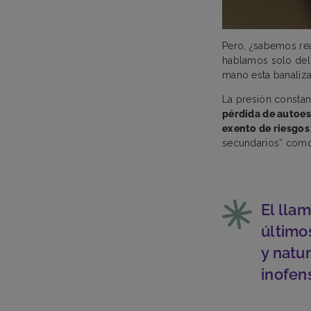
Pero, ¿sabemos rea
hablamos solo del 
mano esta banaliza
La presión consta
pérdida de autoest
exento de riesgos
secundarios” como l
El lla
último
y natu
inofen