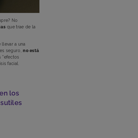
empre? No
cas
que trae de la
llevar a una
 es seguro,
no está
 “efectos
sis facial.
en los
sutiles