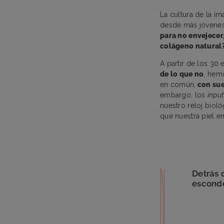
La cultura de la i
desde más jóvenes
para no envejecer
colágeno natural
A partir de los 3
de lo que no
, hem
en común,
con sue
embargo, los
inpu
nuestro reloj biol
que nuestra piel e
Detrás 
esconde