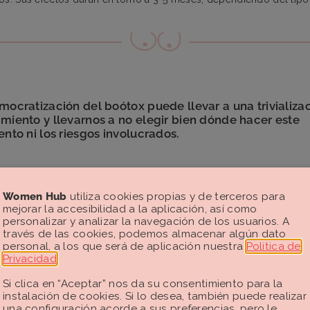
mocratización del boótox puede llevar a una trivializa
miento y llevarnos a no elegir bien dónde hacer este
ento ni los riesgos involucrados.
Women Hub
utiliza cookies propias y de terceros para
mejorar la accesibilidad a la aplicación, así como
personalizar y analizar la navegación de los usuarios. A
través de las cookies, podemos almacenar algún dato
personal, a los que será de aplicación nuestra
Política de
Privacidad
.
Si clica en “Aceptar” nos da su consentimiento para la
instalación de cookies. Si lo desea, también puede realizar
una configuración acorde a sus preferencias, pero le