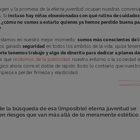
magen y la promesa de la eterna juventud ocupan nuestras convers
. Si
incluso hay niñas obsesionadas con qué rutina de cuidados
, ¿cómo no vamos a estarlo quienes ya hemos perdido buena pa
?
0 estamos en nuestro mejor momento:
somos más conscientes de 
os ganado
seguridad
en todos los ámbitos de la vida, quizá ten
rte tenemos trabajo y algo de dinerito para dedicar a planes de
ts
que
recibimos de la publicidad
, nuestro entorno o la sociedad 
ógico ahora corre el doble de rápido (todo lo contrario que nuest
mpieza a perder firmeza y elasticidad.
de la búsqueda de esa (imposible) eterna juventud se
n riesgos que van más allá de lo meramente estético.