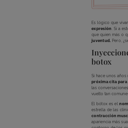
Es lógico que viv
expresión
. Si a e
que quien más o q
juventud.
Pero, ¿s
Inyeccione
botox
Si hace unos años
próxima cita para
las conversaciones 
vuelto tan comune
El bótox es el
nomb
estrella de las clí
contracción musc
apariencia más suav
contorno de los oj