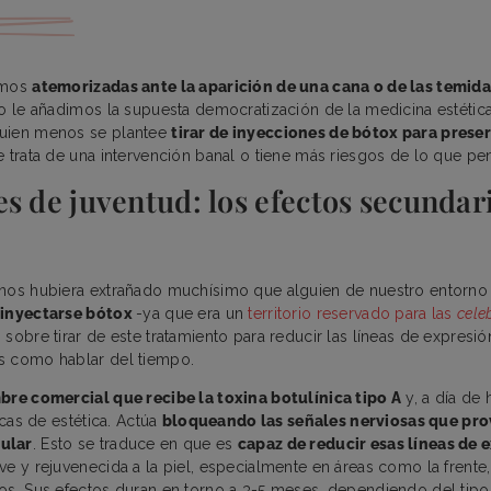
amos
atemorizadas ante la aparición de una cana o de las temida
sto le añadimos la supuesta democratización de la medicina estétic
uien menos se plantee
tirar de inyecciones de bótox para prese
e trata de una intervención banal o tiene más riesgos de lo que p
s de juventud: los efectos secundar
 nos hubiera extrañado muchísimo que alguien de nuestro entorn
 inyectarse bótox
-ya que era un
territorio reservado para las
celeb
sobre tirar de este tratamiento para reducir las líneas de expresió
s como hablar del tiempo.
re comercial que recibe la toxina botulínica tipo A
y, a día de 
nicas de estética. Actúa
bloqueando las señales nerviosas que pro
ular
. Esto se traduce en que es
capaz de reducir esas líneas de 
e y rejuvenecida a la piel, especialmente en áreas como la frente, 
os. Sus efectos duran en torno a 3-5 meses, dependiendo del tipo 