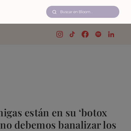
igas están en su ‘botox
 no debemos banalizar los