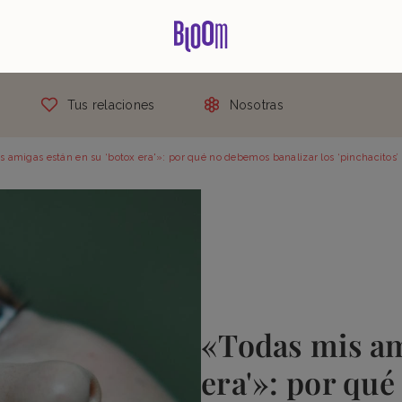
Tus relaciones
Nosotras
 amigas están en su ‘botox era'»: por qué no debemos banalizar los ‘pinchacitos’
«Todas mis am
era'»: por qué