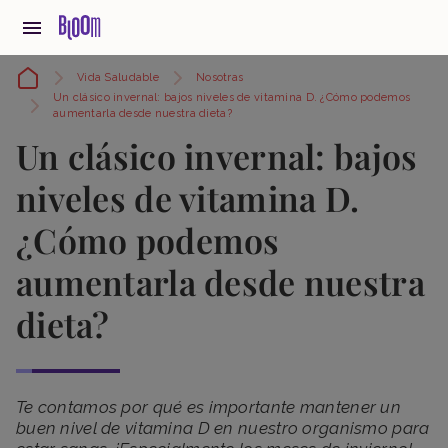
Vida Saludable
Nosotras
Un clásico invernal: bajos niveles de vitamina D. ¿Cómo podemos
aumentarla desde nuestra dieta?
Un clásico invernal: bajos
niveles de vitamina D.
¿Cómo podemos
aumentarla desde nuestra
dieta?
Te contamos por qué es importante mantener un
buen nivel de vitamina D en nuestro organismo para