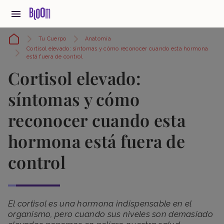
Tu Cuerpo
Anatomía
Cortisol elevado: síntomas y cómo reconocer cuando esta hormona
está fuera de control
Cortisol elevado:
síntomas y cómo
reconocer cuando esta
hormona está fuera de
control
El cortisol es una hormona indispensable en el
organismo, pero cuando sus niveles son demasiado