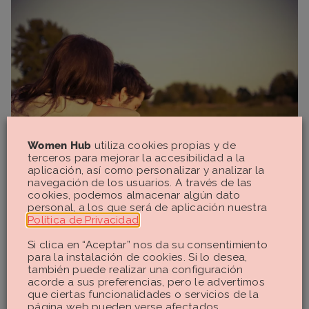
Women Hub
utiliza cookies propias y de
terceros para mejorar la accesibilidad a la
aplicación, así como personalizar y analizar la
navegación de los usuarios. A través de las
cookies, podemos almacenar algún dato
¿Es posible regular los niveles de
personal, a los que será de aplicación nuestra
Política de Privacidad
.
cortisol?
Si clica en “Aceptar” nos da su consentimiento
para la instalación de cookies. Si lo desea,
Cuando existe sintomatología que indica un problema de
también puede realizar una configuración
salud importante, lo adecuado es acudir a un médico para
acorde a sus preferencias, pero le advertimos
que pueda hacer un diagnóstico adecuado, determinar el
que ciertas funcionalidades o servicios de la
página web pueden verse afectados.
origen del problema y, si lo considera necesario, pautar un