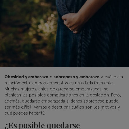
Obesidad y embarazo
o
sobrepeso y embarazo
y cuál es la
relación entre ambos conceptos es una duda frecuente.
Muchas mujeres, antes de quedarse embarazadas, se
plantean las posibles complicaciones en la gestación. Pero,
además, quedarse embarazada si tienes sobrepeso puede
ser más difícil. Vamos a descubrir cuáles son los motivos y
qué puedes hacer tú.
¿Es posible quedarse