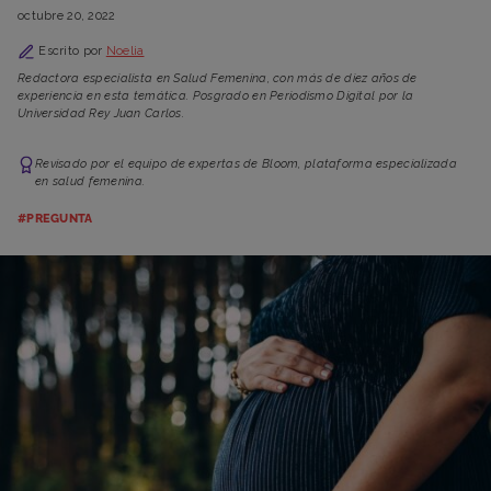
octubre 20, 2022
Escrito por
Noelia
Redactora especialista en Salud Femenina, con más de diez años de
experiencia en esta temática. Posgrado en Periodismo Digital por la
Universidad Rey Juan Carlos.
Revisado por el equipo de expertas de Bloom, plataforma especializada
en salud femenina.
#PREGUNTA