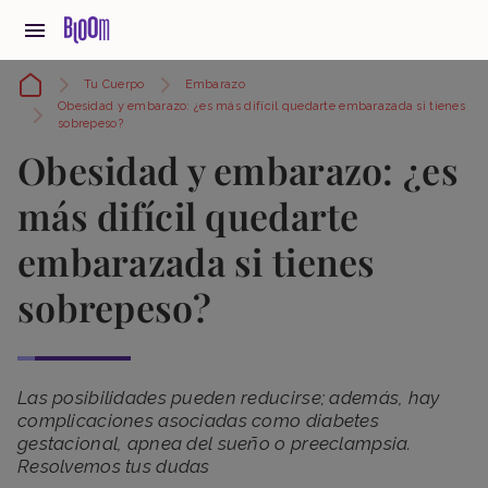
Tu Cuerpo
Embarazo
Obesidad y embarazo: ¿es más difícil quedarte embarazada si tienes
sobrepeso?
Obesidad y embarazo: ¿es
más difícil quedarte
embarazada si tienes
sobrepeso?
Las posibilidades pueden reducirse; además, hay
complicaciones asociadas como diabetes
gestacional, apnea del sueño o preeclampsia.
Resolvemos tus dudas