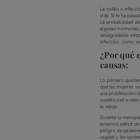
La cistitis o infec
vida. Si te ha pas
La probabilidad de 
algunas hormonas.
desagradable infec
infección, cómo se
¿Por qué e
causas:
Lo primero que t
que las mujeres su
una proliferación 
nuestra piel e inte
la vejiga.
Durante la menopau
tenemos déficit de
peligro de padecer
vaginal y las bact