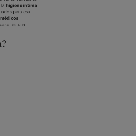
 la
higiene íntima
piados para esa
 médicos
caso, es una
a?