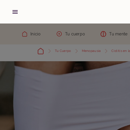
Inicio
Tu cuerpo
Tu mente
Tu Cuerpo
Menopausia
Cistitis en