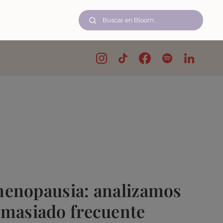
 menopausia: analizamos
masiado frecuente