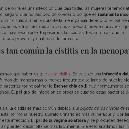
ción de orina es una infección que casi todas las mujeres tenemos a
ado, seguro que no has podido olvidarlo porque es
realmente inc
sufrir cistitis aumenta durante la menopausia debido principalment
 Además, otros factores asociados a la edad, pueden provocar qu
ción sea recurrente. Repasamos las causas, los síntomas que nos a
 puede prevenir y cuál es su tratamiento.
s tan común la cistitis en la menopa
enemos que saber es
qué es la cistitis
. Se trata de una
infección del
frimos de manera más o menos frecuente a lo largo de nuestra vi
de bacterias (principalmente
Escherichia coli
) que normalmente se
stinos. El peligro de infección se produce cuando estas bacterias ll
sia, la cistitis es más común debido a la
bajada de los niveles de 
 esta hormona nuestro aparato urinario es más vulnerable y, por t
 esta infección. El
pH de la vagina se altera
y se producen desequi
erias pueden desarrollarse más fácilmente. Si a esto añadimos las