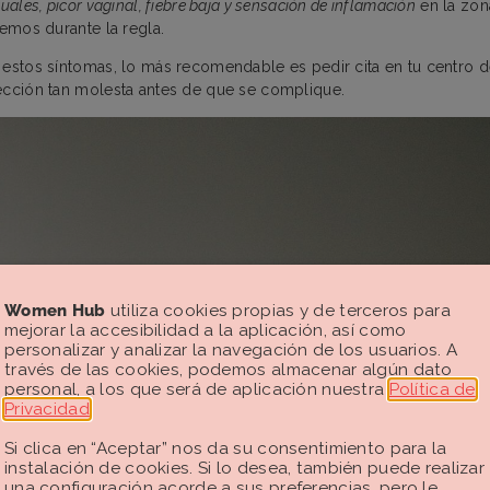
uales, picor vaginal, fiebre baja y sensación de inflamación
en la zona
nemos durante la regla.
 estos síntomas, lo más recomendable es pedir cita en tu centro d
ección tan molesta antes de que se complique.
Women Hub
utiliza cookies propias y de terceros para
mejorar la accesibilidad a la aplicación, así como
personalizar y analizar la navegación de los usuarios. A
través de las cookies, podemos almacenar algún dato
personal, a los que será de aplicación nuestra
Política de
Privacidad
.
Si clica en “Aceptar” nos da su consentimiento para la
instalación de cookies. Si lo desea, también puede realizar
una configuración acorde a sus preferencias, pero le