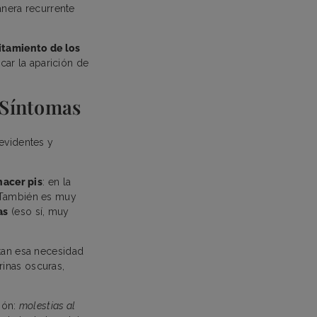
anera recurrente
itamiento de los
ar la aparición de
 Síntomas
evidentes y
hacer pis
: en la
. También es muy
as
(eso sí, muy
ntan esa necesidad
rinas oscuras,
ión:
molestias al