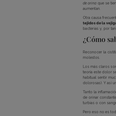
de orina
que se tien
aumentan.
Otra causa frecue
tejidos de la vejig
bacterias y, por ta
¿Cómo sabe
Reconocer la cisti
molestos.
Los más claros son
teoría este dolor
habitual sentir muc
dolorosas). Y así un
Tanto la inflamaci
de orinar constant
turbias o con sangr
Pero eso no es tod