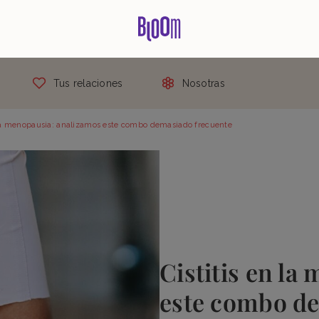
Tus relaciones
Nosotras
 la menopausia: analizamos este combo demasiado frecuente
Cistitis en la
este combo de