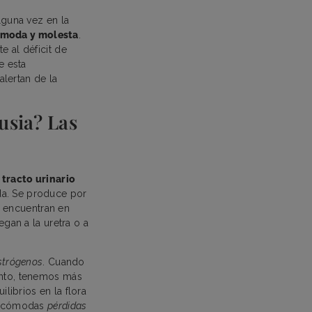
lguna vez en la
ómoda y molesta
.
e al déficit de
e esta
lertan de la
usia? Las
 tracto urinario
da. Se produce por
 encuentran en
egan a la uretra o a
estrógenos
. Cuando
anto, tenemos más
librios en la flora
 incómodas
pérdidas