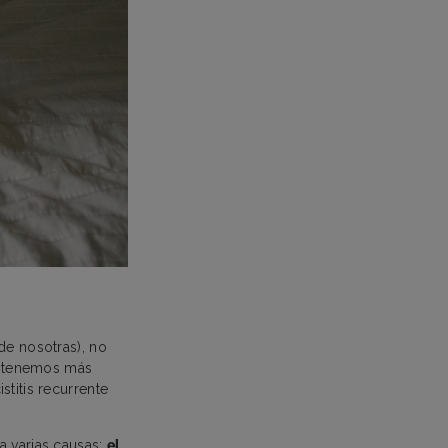
de nosotras), no
tenemos más
titis recurrente
a varias causas:
el