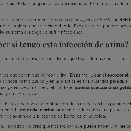
en durante la menopausia, las posibilidades de sufrir cistitis de m
nte es lo que se denomina
prolapso de la vejiga o cistocele
, un
debil
a
que impiden que se vacíe del todo. Esos residuos pueden provoc
nto, aumenta el riesgo de sufrir infecciones.
r si tengo esta infección de orina?
tis en la menopausia es sencillo porque los síntomas son bastante 
 los que tienen que ver con orinar. En primer lugar, el
escozor al 
 se conoce como
disuria
y en la práctica es una auténtica pesadilla
has ganas de orinar, pero al ir al baño
apenas evacuar unas gotit
a, y otra, y otra vez.
ón de la vejiga como la contracción de la uretra son las que aume
emente. El
color de la orina
también puede darnos una pista: las o
e nos avisan de la presencia de bacterias en la vejiga.
o. Hay otros dolores que nos indican que puede haber una infecc