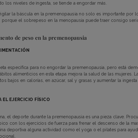
o los niveles de ingesta, se tiende a engordar más.
vigilar la báscula en la premenopausia no solo es importante por l
no porque el sobrepeso en la menopausia puede traer consigo ser
mento de peso en la premenopausia
ALIMENTACIÓN
ieta específica para no engordar la premenopausia, pero está de
ábitos alimenticios en esta etapa mejora la salud de las mujeres. L
tos bajos en calorías, en azúcar, sal y grasas y aumentar la ingesta
 EL EJERCICIO FÍSICO
na, el deporte durante la premenopausia es una pieza clave. Proc
ico con los ejercicios de fuerza para frenar el descenso de la m
tina deportiva alguna actividad como el yoga o el pilates para ayuda
ocional.