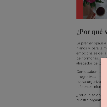
¿Por qué 
La premenopausia es
4 años y, para la 
emocionales de la
de hormonas, pero 
alrededor de los 4
Como sabemos, la
progresiva a medi
nueva organización
diferentes intensi
¿Por qué se engord
nuestro organism