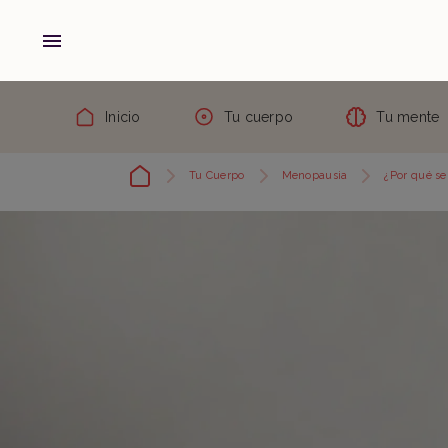
Inicio
Tu cuerpo
Tu mente
Tu Cuerpo
Menopausia
¿Por qué se