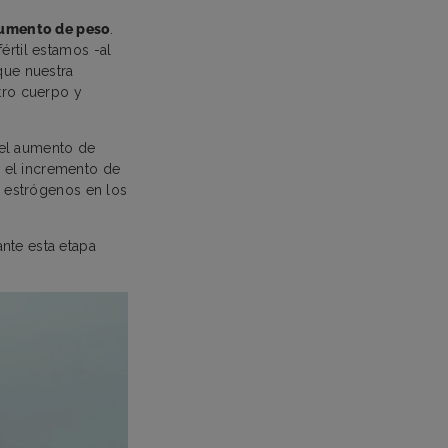
umento de peso
.
értil estamos -al
que nuestra
tro cuerpo y
 el aumento de
 el incremento de
 estrógenos en los
te esta etapa