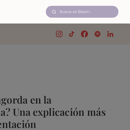
ngorda en la
a? Una explicación más
mentación