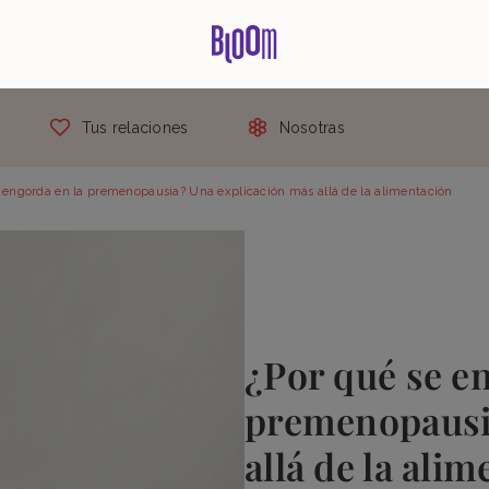
Tus relaciones
Nosotras
 engorda en la premenopausia? Una explicación más allá de la alimentación
¿Por qué se e
premenopausi
allá de la ali