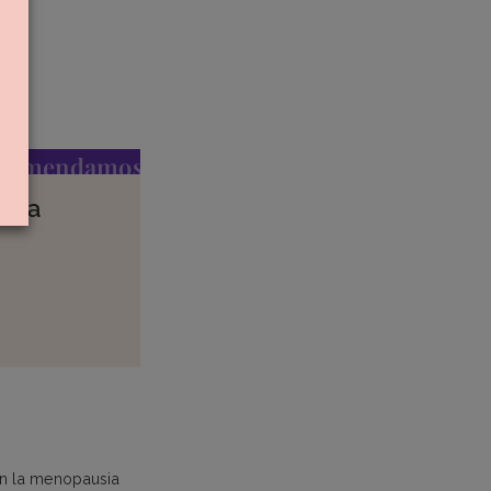
ecomendamos
para
n la menopausia