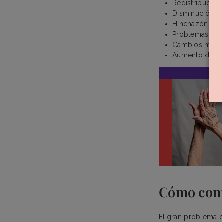
Redistribución
Disminución d
Hinchazón
Problemas dig
Cambios meta
Aumento de la 
Cómo cont
El gran problema 