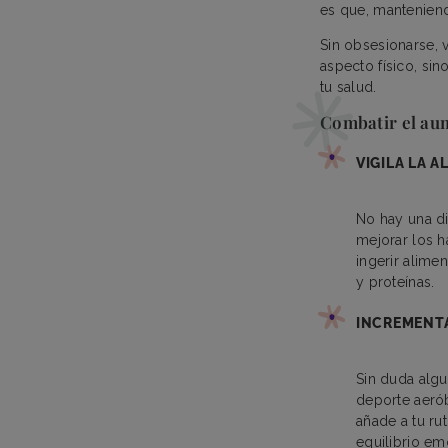
es que, manteniend
Sin obsesionarse, 
aspecto físico, si
tu salud.
Combatir el au
VIGILA LA 
No hay una d
mejorar los h
ingerir alimen
y proteínas.
INCREMENTA
Sin duda algu
deporte aerób
añade a tu ru
equilibrio em