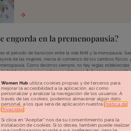
se engorda en la premenopausia?
 el periodo de transición entre la vida fértil y la menopausia. Su
mayoría de las mujeres, marca el comienzo de los cambios físicos,
 menopausia. Como decimos siempre, no hay reglas establecida
lo habitual es que los
primeros síntomas de la premenopausia
0-45 años, si no estamos ante un caso de
menopausia precoz
o in
Women Hub
utiliza cookies propias y de terceros para
 producción de
estrógenos
en nuestros ovarios va descendiendo
mejorar la accesibilidad a la aplicación, así como
personalizar y analizar la navegación de los usuarios. A
da que se acerca la menopausia. Este descenso de estrógenos tra
través de las cookies, podemos almacenar algún dato
 de nuestras hormonas y eso se traduce en inevitables síntomas d
personal, a los que será de aplicación nuestra
Política de
dades.
Privacidad
.
a en la menopausia? La falta de estrógenos va, poco a poco, hac
Si clica en “Aceptar” nos da su consentimiento para la
o y provocando
una mayor predisposición a engordar por varias 
instalación de cookies. Si lo desea, también puede realizar
una configuración acorde a sus preferencias, pero le