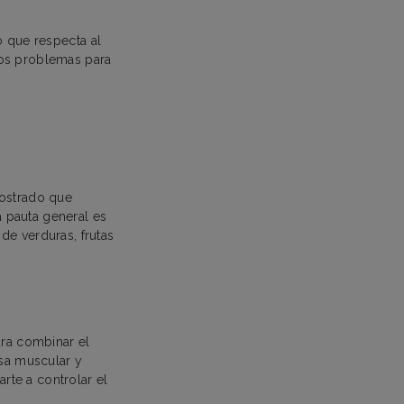
o que respecta al
ios problemas para
mostrado que
a pauta general es
 de verduras, frutas
ura combinar el
asa muscular y
rte a controlar el