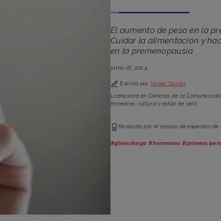
El aumento de peso en la pr
Cuidar la alimentación y hac
en la premenopausia
junio 16, 2024
Escrito por
Isabel Sauras
Licenciada en Ciencias de la Comunicació
femenina, cultura y estilo de vida.
Revisado por el equipo de expertas de
#ginecólogo
#hormonas
#primera per