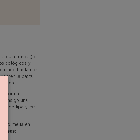
ele durar unos 3 o
 psicológicos y
s cuando hablamos
asomen la patita
ducida.
 de forma
e consigo una
e todo tipo y de
iendo mella en
causas: