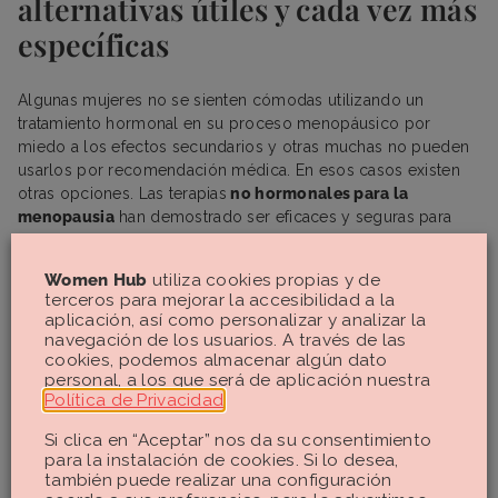
alternativas útiles y cada vez más
específicas
Algunas mujeres no se sienten cómodas utilizando un
tratamiento hormonal en su proceso menopáusico por
miedo a los efectos secundarios y otras muchas no pueden
usarlos por recomendación médica. En esos casos existen
otras opciones. Las terapias
no hormonales para la
menopausia
han demostrado ser eficaces y seguras para
mantener su estilo de vida y tratar los síntomas habituales
asociados a la menopausia.
Women Hub
utiliza cookies propias y de
terceros para mejorar la accesibilidad a la
Uno de los avances más relevantes de los últimos años es el
aplicación, así como personalizar y analizar la
fezolinetant
, un medicamento no hormonal aprobado
navegación de los usuarios. A través de las
recientemente en Europa. Actúa directamente sobre el centro
cookies, podemos almacenar algún dato
termorregulador del cerebro, reduciendo sofocos y sudores
personal, a los que será de aplicación nuestra
nocturnos sin afectar al útero ni al tejido mamario. Se
Política de Privacidad
.
presenta como una opción revolucionaria para mujeres que
Si clica en “Aceptar” nos da su consentimiento
no pueden someterse a un tratamiento con estrógenos por
para la instalación de cookies. Si lo desea,
la razón que sea.
también puede realizar una configuración