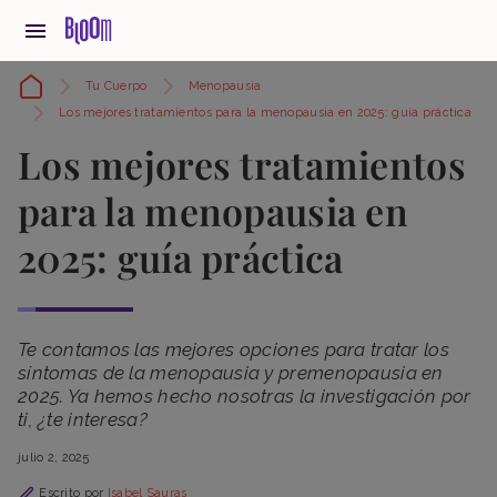
Tu Cuerpo
Menopausia
Los mejores tratamientos para la menopausia en 2025: guía práctica
Los mejores tratamientos
para la menopausia en
2025: guía práctica
Te contamos las mejores opciones para tratar los
síntomas de la menopausia y premenopausia en
2025. Ya hemos hecho nosotras la investigación por
ti, ¿te interesa?
julio 2, 2025
Escrito por
Isabel Sauras