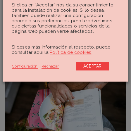
Tofu
100 gr.
10 gr.
Si clica en “Aceptar” nos da su consentimiento
para la instalación de cookies. Si lo desea,
Garbanzos
también puede realizar una configuración
1 taza (150 gr.)
15 gr.
cocidos
acorde a sus preferencias, pero le advertimos
que ciertas funcionalidades o servicios de la
Lentejas cocidas
1 taza (150 gr.)
18 gr.
página web pueden verse afectados.
Quinoa cocida
1 taza (185gr.)
8 gr.
Si desea más información al respecto, puede
30 gr. (un
consultar aquí la
Política de cookies
.
Almendras
6 gr.
puñado)
Configuración
Rechazar
ACEPTAR