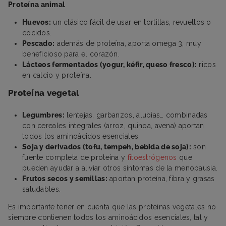
Proteína animal
Huevos:
un clásico fácil de usar en tortillas, revueltos o
cocidos.
Pescado:
además de proteína, aporta omega 3, muy
beneficioso para el corazón.
Lácteos fermentados (yogur, kéfir, queso fresco):
ricos
en calcio y proteína.
Proteína vegetal
Legumbres:
lentejas, garbanzos, alubias… combinadas
con cereales integrales (arroz, quinoa, avena) aportan
todos los aminoácidos esenciales.
Soja y derivados (tofu, tempeh, bebida de soja):
son
fuente completa de proteína y
fitoestrógenos
que
pueden ayudar a aliviar otros síntomas de la menopausia.
Frutos secos y semillas:
aportan proteína, fibra y grasas
saludables.
Es importante tener en cuenta que las proteínas vegetales no
siempre contienen todos los aminoácidos esenciales, tal y