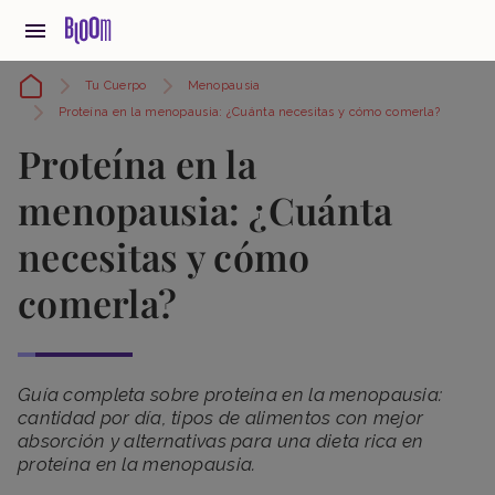
Tu Cuerpo
Menopausia
Proteína en la menopausia: ¿Cuánta necesitas y cómo comerla?
Proteína en la
menopausia: ¿Cuánta
necesitas y cómo
comerla?
Guía completa sobre proteína en la menopausia:
cantidad por día, tipos de alimentos con mejor
absorción y alternativas para una dieta rica en
proteína en la menopausia.