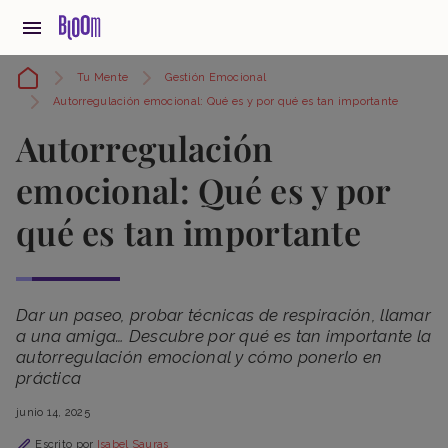
Tu Mente
Gestión Emocional
Autorregulación emocional: Qué es y por qué es tan importante
Autorregulación
emocional: Qué es y por
qué es tan importante
Dar un paseo, probar técnicas de respiración, llamar
a una amiga… Descubre por qué es tan importante la
autorregulación emocional y cómo ponerlo en
práctica
junio 14, 2025
Escrito por
Isabel Sauras