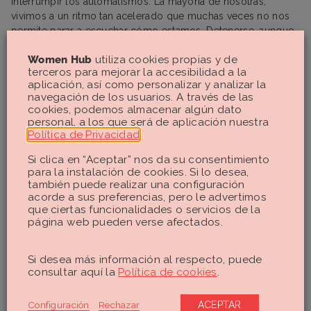
interrumpir los automatismos. La mayoría de nosotras,
vivimos a un ritmo tan acelerado que muchas veces no nos
permite parar a escuchar cómo estamos. Detenerse, aunque
sea unos minutos, permite identificar si hay una emoción
Women Hub
utiliza cookies propias y de
presente, qué sensaciones la acompañan y qué necesitamos
terceros para mejorar la accesibilidad a la
en ese momento.
aplicación, así como personalizar y analizar la
navegación de los usuarios. A través de las
Esta pausa puede ser tan simple como dejar aparcado el
cookies, podemos almacenar algún dato
teléfono, cerrar los ojos y respirar hondo, o caminar cinco
personal, a los que será de aplicación nuestra
minutos prestando atención a la respiración y al entorno.
Política de Privacidad
.
2. Relajación: conecta con tu
Si clica en “Aceptar” nos da su consentimiento
para la instalación de cookies. Si lo desea,
respiración
también puede realizar una configuración
acorde a sus preferencias, pero le advertimos
que ciertas funcionalidades o servicios de la
La respiración es una de las herramientas más potentes para
página web pueden verse afectados.
regular el sistema nervioso. Técnicas como la respiración
diafragmática, la respiración 4-7-8 o simplemente inhalar
profundamente durante unos segundos y exhalar lentamente,
Si desea más información al respecto, puede
ayudan a enviar señales de calma al cuerpo.
consultar aquí la
Política de cookies
.
Incorporar la respiración consciente a nuestra rutina diaria
Configuración
Rechazar
ACEPTAR
(no solo en momentos de crisis, sino como hábito) puede