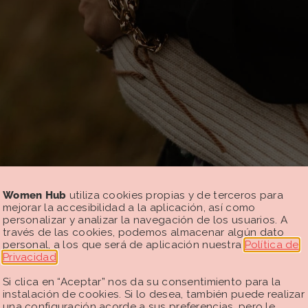
Women Hub
utiliza cookies propias y de terceros para
mejorar la accesibilidad a la aplicación, así como
personalizar y analizar la navegación de los usuarios. A
través de las cookies, podemos almacenar algún dato
personal, a los que será de aplicación nuestra
Política de
Privacidad
.
Si clica en “Aceptar” nos da su consentimiento para la
instalación de cookies. Si lo desea, también puede realizar
una configuración acorde a sus preferencias, pero le