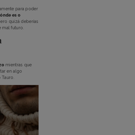
damente para poder
dónde es o
pero quizá deberías
e mal futuro.
a
zo
mientras que
tar en algo
o Tauro.