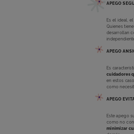
APEGO SEG
Es el ideal, e
Quienes tiene
desarrollan c
independiente
APEGO ANSI
Es caracterís
cuidadores q
en estos caso
como necesit
APEGO EVIT
Este apego s
como no conta
minimizar cu