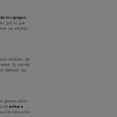
 de los apegos.
les, por lo que
elen ser adultos
todo estables, de
mente). Es normal
or ejemplo, así
e genera dolor,
iza en
evitar o
que les pasa a los