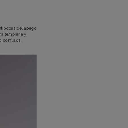
antípodas del apego
rma temprana y
o confusos.