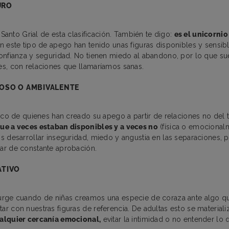
URO
l Santo Grial de esta clasificación. También te digo:
es el unicornio
n este tipo de apego han tenido unas figuras disponibles y sensib
onfianza y seguridad. No tienen miedo al abandono, por lo que su
s, con relaciones que llamaríamos sanas.
OSO O AMBIVALENTE
tico de quienes han creado su apego a partir de relaciones no del 
ue a veces estaban disponibles y a veces no
(física o emocional
s desarrollar inseguridad, miedo y angustia en las separaciones, p
ar de constante aprobación.
ATIVO
urge cuando de niñas creamos una especie de coraza ante algo qu
r con nuestras figuras de referencia. De adultas esto se material
alquier cercanía emocional,
evitar la intimidad o no entender lo 