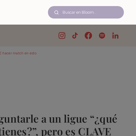
VE hacer match en esto
guntarle a un ligue “¿qué
tienes?”, pero es CLAVE