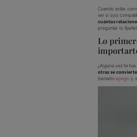
Cuando estás cono
ver si sois compat
cuántas relaciones
preguntar (o fijart
Lo primero
importarte
¿Alguna vez te ha
otras se conviert
llamado
apego
y,