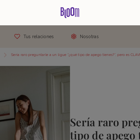
Tus relaciones
Nosotras
Sería raro preguntarle a un ligue “¿qué tipo de apego tienes?”, pero es CLA
Sería raro pre
tipo de apego 