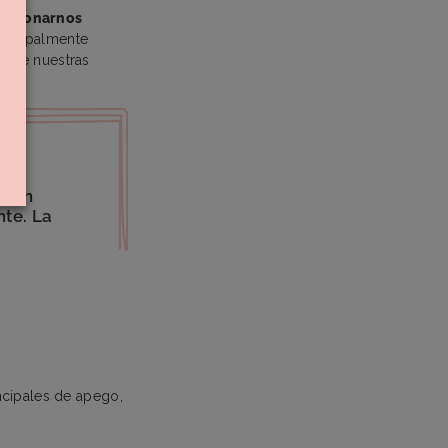
lacionarnos
rincipalmente
o de nuestras
mbién
te. La
incipales de apego,
: