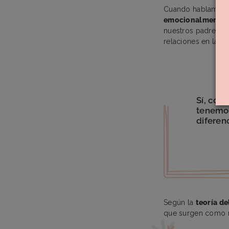
Cuando hablamos 
emocionalmente
nuestros padres y
relaciones en la vi
Sí, com
tenemos
diferen
Según la
teoría d
que surgen como re